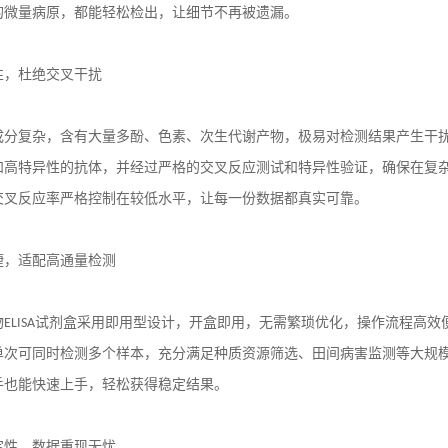
的微量病原，都能轻松检出，让细节不再被遗漏。
性，杜绝交叉干扰
成分复杂，含有大量多酚、色素、次生代谢产物，极易对检测结果产生干
和高特异性的抗体，并经过严格的交叉反应测试和特异性验证，确保在复
交叉反应率严格控制在较低水平，让每一份数据都真实可靠。
捷，适配高通量检测
物
ELISA
试剂盒采用即用型设计，开盒即用，无需繁琐优化，操作流程高效
单次可同时检测多个样本，充分满足种质资源筛选、田间病害监测等大规
手也能快速上手，轻松获得稳定结果。
定性，数据重现无忧