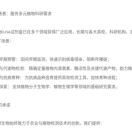
场景：服务多元植物科研需求
物
ELISA
试剂盒已在多个领域获得广泛应用，长期与各大高校、科研机构、
下场景：
早期预警： 田间早期监测，快速识别病毒侵染，阻断传播链；
与代谢物检测： 精确定量植物内源激素、酶活性及关键代谢产物，助力
与抗病育种： 为抗病品种选育提供高效检测工具，加快育种进程；
探索： 支持植物分子生物学、植物生理学等领域的基础研究需求。
的承诺
研生物始终致力于农业与植物检测技术的创新。我们提供：