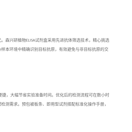
扰。森兴研植物
ELISA
试剂盒采用先进抗体筛选技术，精心挑选
杂样本环境中精确识别目标抗原，有效避免与非目标抗原的交
便捷，大幅节省实验准备时间。优化后的检测流程可在数小时
模检测需求。预包被板条、即用型试剂搭配标准化操作手册，