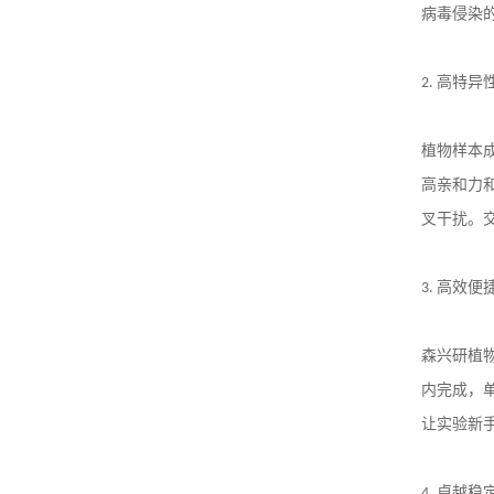
病毒侵染
2.
高特异
植物样本
高亲和力
叉干扰。
3.
高效便
森兴研植
内完成，
让实验新
4.
卓越稳