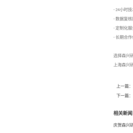
- 24
小时技
-
数据复核
-
定制化服
-
长期合作
选择森兴
上海森兴
上一篇：
下一篇：
相关新闻
庆贺森兴