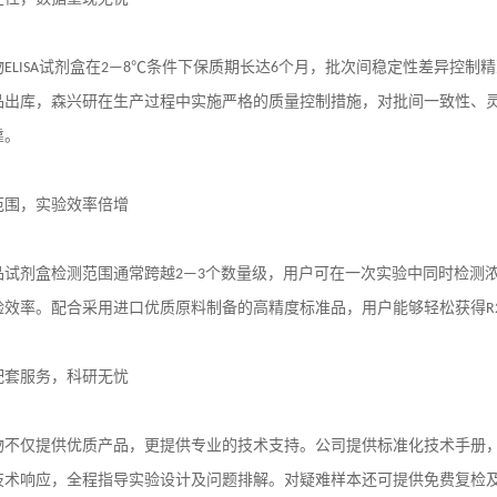
物
ELISA
试剂盒在
2—8℃
条件下保质期长达
6
个月，批次间稳定性差异控制精
品出库，森兴研在生产过程中实施严格的质量控制措施，对批间一致性、
靠。
范围，实验效率倍增
品试剂盒检测范围通常跨越
2—3
个数量级，用户可在一次实验中同时检测
验效率。配合采用进口优质原料制备的高精度标准品，用户能够轻松获得
R
配套服务，科研无忧
物不仅提供优质产品，更提供专业的技术支持。公司提供标准化技术手册
技术响应，全程指导实验设计及问题排解。对疑难样本还可提供免费复检