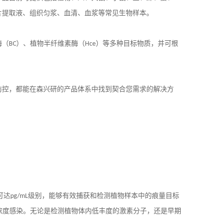
片提取液、组织匀浆、血清、血浆等常见生物样本。
酶（
BC
）、植物半纤维素酶（
Hce
）等多种目标物质，并可根
防控，都能在森兴研的产品体系中找到契合您需求的解决方
可达
pg/mL
级别，能够有效捕获和检测植物样本中的痕量目标
浓度感染。无论是检测植物体内低丰度的激素分子，还是早期