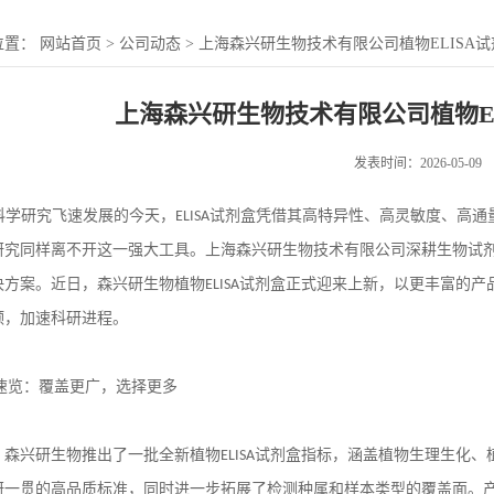
位置：
网站首页
>
公司动态
>
上海森兴研生物技术有限公司植物ELISA
上海森兴研生物技术有限公司植物E
发表时间：2026-05-09
学研究飞速发展的今天，
ELISA
试剂盒凭借其高特异性、高灵敏度、高通
研究同样离不开这一强大工具。上海森兴研生物技术有限公司深耕生物试
决方案。近日，森兴研生物植物
ELISA
试剂盒正式迎来上新，以更丰富的产
颈，加速科研进程。
速览：覆盖更广，选择更多
，森兴研生物推出了一批全新植物
ELISA
试剂盒指标，涵盖植物生理生化、
研一贯的高品质标准，同时进一步拓展了检测种属和样本类型的覆盖面。