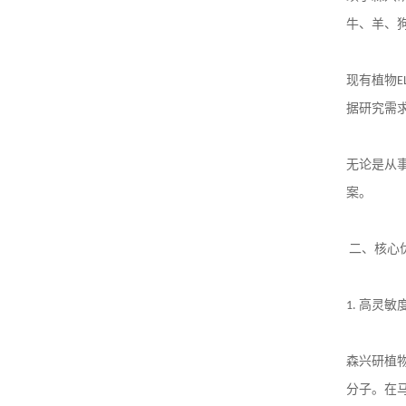
牛、羊、
现有植物
E
据研究需
无论是从
案。
二、核心
1.
高灵敏
森兴研植
分子。在