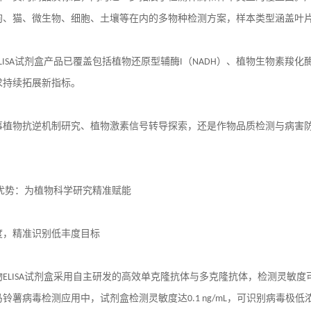
狗、猫、微生物、细胞、土壤等在内的多物种检测方案，样本类型涵盖叶
LISA
试剂盒产品已覆盖包括植物还原型辅酶
I
（
NADH
）、植物生物素羧化
求持续拓展新指标。
事植物抗逆机制研究、植物激素信号转导探索，还是作物品质检测与病害
优势：为植物科学研究精准赋能
度，精准识别低丰度目标
物
ELISA
试剂盒采用自主研发的高效单克隆抗体与多克隆抗体，检测灵敏度
马铃薯病毒检测应用中，试剂盒检测灵敏度达
0.1 ng/mL
，可识别病毒极低