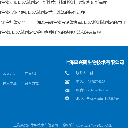
生物7月ELISA试剂盒上新推荐：精准检测，赋能科研新高度
生物带你了解ELISA试剂盒手工洗涤的操作过程
，守护种薯安全——上海森兴研生物马铃薯病毒ELISA检测试剂盒的运用
生物ELISA试剂盒实验中各种样本的处理方法和注意事项
上海森兴研生物技术有限公司
联系人：付
公司介绍
产品展厅
电话：13120706878
技术文章
联系方式
邮箱：
sxybio@163.com
地址：朱家角镇康业路388弄
上海森兴研生物技术有限公司
版权所有 Copyright (©) 2026
XML