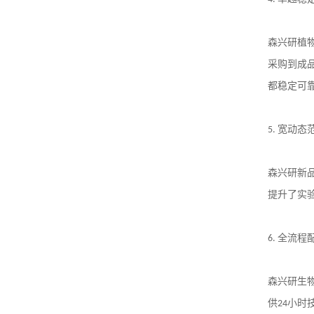
森兴研植
采购到成
都稳定可
5.
宽动态
森兴研新
提升了实
6.
全流程
森兴研生
供
24
小时