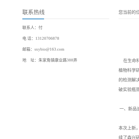
联系热线
您当前的
联系人：付
电 话：13120706878
邮箱：sxybio@163.com
地 址：朱家角镇康业路388弄
在生命科
植物科学
的检测解
破实验瓶
一、新品
本次上新
续了森兴