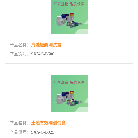
产品名称：
海藻糖酶测试盒
产品货号：
SXY-C-B606
产品名称：
土壤有效硼测试盒
产品货号：
SXY-C-B925