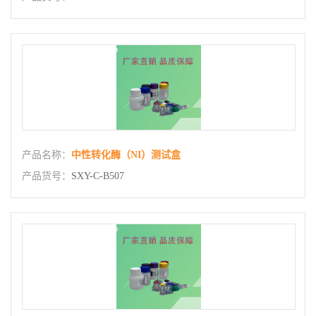
产品名称：
中性转化酶（NI）测试盒
产品货号：
SXY-C-B507