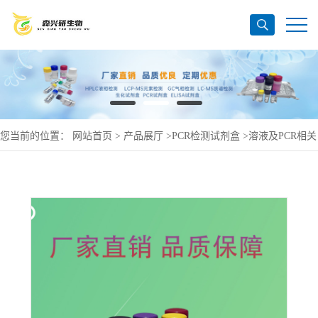
您当前的位置：
网站首页
>
产品展厅
>
PCR检测试剂盒
>
溶液及PCR相关
产品
>
SucroseinVeronalBufferedSaline（VBS）（蔗糖的弗洛拿缓冲生理盐
水溶液），1.2M