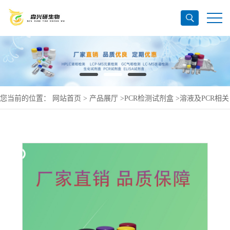
您当前的位置：
网站首页
>
产品展厅
>
PCR检测试剂盒
>
溶液及PCR相关
产品
>
RNase-FreePotassiumChlorideSolution（无RNase的氯化钾溶液），
1M