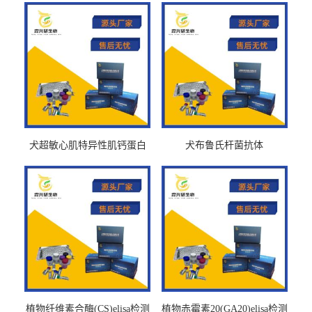
犬超敏心肌特异性肌钙蛋白
犬布鲁氏杆菌抗体
Ths-cTnTELISA试剂盒
BrucellaAbelisa试剂盒
植物纤维素合酶(CS)elisa检测
植物赤霉素20(GA20)elisa检测