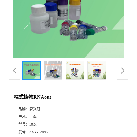
柱式植物RNAout
品牌：
森兴研
产地：
上海
型号：
50次
货号：
SXY-TZ053