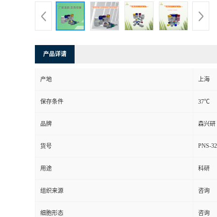
产品详请
产地
上海
保存条件
37℃
品牌
森兴研
PNS-32
货号
用途
科研
组织来源
咨询
细胞形态
咨询