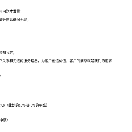
何问题才发货；
量等信息确保无误；
通知我方；
户关系和先进的服务理念，为客户创造价值，客户的满意就是我们的追求
液）
0%，pH7.0（此处的10%指40%的甲醛）
封堵缓冲液）