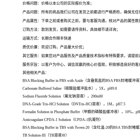
价格问题：价格以本公司的实际报价为准；
产品问题：所有的商品我们公司在发货之前都进行严格质检，确保无任
产品属性：下单之前或者购买之前，要与客服沟通，核对产品的属性数
订购方法：款到发货，如需要请传资料，具体细节请详询；
运输方式：长期合作顺丰快递
质优价廉：欢迎订购，产品量大价优；
其它服务：如果您对产品服务及产品质量技术指标有特殊要求，请提前
服务宗旨：以客户为中心，诚信双赢的核心价值观，积极够造良好的客
其他相关产品：
BSA Blocking Buffer in PBS with Azide（含叠氮盐的BSA PBS封堵缓冲
Carbonate Buffered Saline（碳酸盐缓冲盐水），5X，pH9.0
Sodium Fluoride Solution（氟化钠溶液），200mM
DNA-Grade Tris-HCl Solution（DNTris-HCl溶液），1M，pH7.5
Formalin Solution in Phosphate Buffer（甲醛的磷酸盐缓冲液），1
Anticoagulant CPDA-1 Solution（CPDA-1抗凝剂）
BSA Blocking Buffer in TBS with Tween-20（含吐温-20的BSA TBS
TB Solution-III（TB溶液Ⅲ）