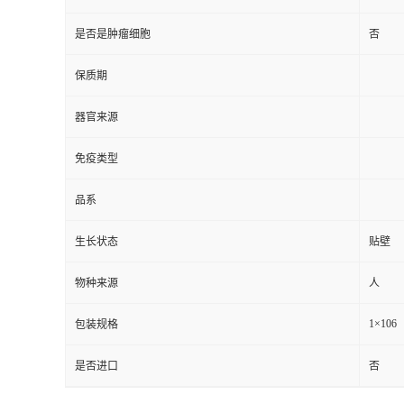
是否是肿瘤细胞
否
保质期
器官来源
免疫类型
品系
生长状态
贴壁
物种来源
人
1×106
包装规格
是否进口
否