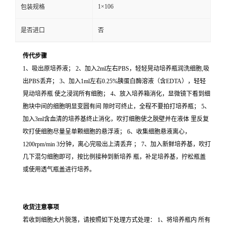
1×106
包装规格
是否进口
否
传代步骤
1、吸出原培养液； 2、加入2ml左右PBS，轻轻晃动培养瓶润洗细胞,吸
出PBS丢弃； 3、加入1ml左右0.25%胰蛋白酶溶液（含EDTA），轻轻
晃动培养瓶 使之浸润所有细胞； 4、放入培养箱消化，显微镜下看到细
胞块中间的细胞明显变圆有间 隙时可终止，全程不要拍打培养瓶； 5、
加入3ml含血清的培养基终止消化，吹打细胞使之脱壁并在液体 里反复
吹打使细胞尽量呈单颗细胞的悬浮液； 6、收集细胞悬液离心，
1200rpm/min 3分钟，离心完吸出上清丢弃 ； 7、加入新鲜培养基，吹打
几下混匀细胞即可，按比例接种到新培养 瓶，补足培养基，拧松瓶盖
或使用透气瓶盖进行培养。
收货注意事项
若收到细胞大片脱落，请按照如下处理方式处理： 1、将培养瓶内 所有