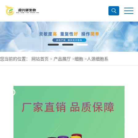
您当前的位置：
网站首页
>
产品展厅
>
细胞
>
人源细胞系
>
SW620/GFP(人结-肠-癌细胞(绿色荧光蛋白标记))(L15)(STR鉴定正确)