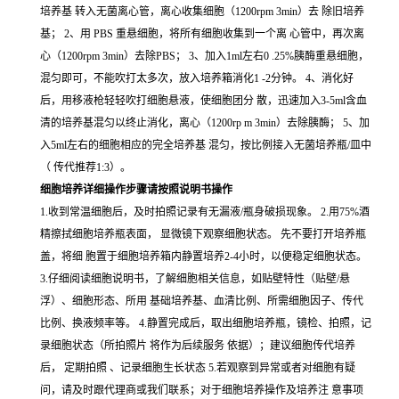
培养基 转入无菌离心管，离心收集细胞（1200rpm 3min）去 除旧培养
基； 2、用 PBS 重悬细胞，将所有细胞收集到一个离 心管中，再次离
心（1200rpm 3min）去除PBS； 3、加入1ml左右0 .25%胰酶重悬细胞，
混匀即可，不能吹打太多次，放入培养箱消化1 -2分钟。 4、消化好
后，用移液枪轻轻吹打细胞悬液，使细胞团分 散，迅速加入3-5ml含血
清的培养基混匀以终止消化，离心（1200rp m 3min）去除胰酶； 5、加
入5ml左右的细胞相应的完全培养基 混匀，按比例接入无菌培养瓶/皿中
（ 传代推荐1:3）。
细胞培养详细操作步骤请按照说明书操作
1.收到常温细胞后，及时拍照记录有无漏液/瓶身破损现象。 2.用75%酒
精擦拭细胞培养瓶表面， 显微镜下观察细胞状态。 先不要打开培养瓶
盖，将细 胞置于细胞培养箱内静置培养2-4小时，以便稳定细胞状态。
3.仔细阅读细胞说明书，了解细胞相关信息，如贴壁特性（贴壁/悬
浮）、细胞形态、所用 基础培养基、血清比例、所需细胞因子、传代
比例、换液频率等。 4.静置完成后，取出细胞培养瓶，镜检、拍照，记
录细胞状态（所拍照片 将作为后续服务 依据）；建议细胞传代培养
后， 定期拍照 、记录细胞生长状态 5.若观察到异常或者对细胞有疑
问，请及时跟代理商或我们联系；对于细胞培养操作及培养注 意事项