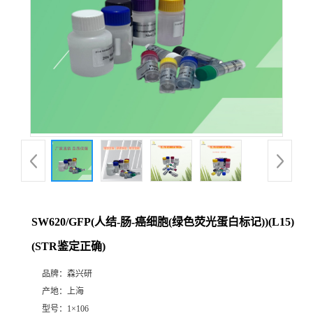
SW620/GFP(人结-肠-癌细胞(绿色荧光蛋白标记))(L15)
(STR鉴定正确)
品牌：
森兴研
产地：
上海
型号：
1×106