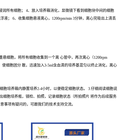
 使之浸润所有细胞； 4、放入培养箱消化，显微镜下看到细胞块中间的细胞
6、收集细胞悬液离心，1200rpm/min 3分钟，离心完吸出上清丢
 重悬细胞，将所有细胞收集到一个离 心管中，再次离心（1200rpm
悬液，使细胞团分 散，迅速加入3-5ml含血清的培养基混匀以终止消化，离心
细胞培养箱内静置培养2-4小时，以便稳定细胞状态。 3.仔细阅读细胞说
取出细胞培养瓶，镜检、拍照，记录细胞状态（所拍照片 将作为后续服务
注 意事项有疑问的，可跟我们的技术支持交流。