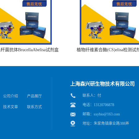
菌抗体BrucellaAbelisa试剂盒
植物纤维素合酶(CS)elisa检测试
上海森兴研生物技术有限公司
联系人：付
公司介绍
产品展厅
电话：13120706878
技术文章
联系方式
邮箱：
sxybio@163.com
地址：朱家角镇康业路388弄