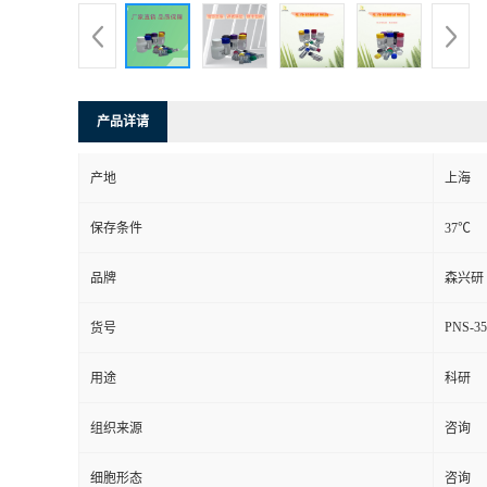
产品详请
产地
上海
保存条件
37℃
品牌
森兴研
PNS-35
货号
用途
科研
组织来源
咨询
细胞形态
咨询