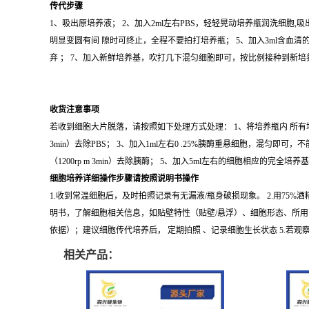
传代步骤
1、吸出原培养液； 2、加入2ml左右PBS，轻轻晃动培养瓶润洗细胞,吸
明显变圆有间 隙时可终止，全程不要拍打培养瓶； 5、加入3ml含血清的
弃 ； 7、加入新鲜培养基，吹打几下混匀细胞即可，按比例接种到新
收货注意事项
若收到细胞大片脱落，请按照如下处理方式处理： 1、将培养瓶内 所有培养基 
3min）去除PBS； 3、加入1ml左右0 .25%胰酶重悬细胞，混匀
（1200rp m 3min）去除胰酶； 5、加入5ml左右的细胞相应的完全培
细胞培养详细操作步骤请按照说明书操作
1.收到常温细胞后，及时拍照记录有无漏液/瓶身破损现象。 2.用75
明书，了解细胞相关信息，如贴壁特性（贴壁/悬浮）、细胞形态、所用
依据）；建议细胞传代培养后， 定期拍照 、记录细胞生长状态 5.
相关产品：