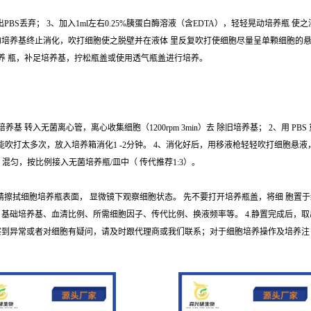
出PBS丢弃； 3、加入1ml左右0.25%胰蛋白酶溶液（含EDTA），轻轻晃动培养瓶
培养基终止消化，吹打细胞使之脱壁并在液体 里反复吹打使细胞尽量呈单颗细胞的悬浮液； 
培养 瓶，补足培养基，拧松瓶盖或使用透气瓶盖进行培养。
转入无菌离心管，离心收集细胞（1200rpm 3min）去 除旧培养基； 2、用 PBS
即可，不能吹打太多次，放入培养箱消化1 -2分钟。 4、消化好后，用移液枪轻轻吹打细胞
养基 混匀，按比例接入无菌培养瓶/皿中（ 传代推荐1:3）。
%酒精擦拭细胞培养瓶表面， 显微镜下观察细胞状态。 先不要打开培养瓶盖，将细 胞置于
 基础培养基、血清比例、所需细胞因子、传代比例、换液频率等。 4.静置完成后，
若观察到异常或者对细胞有疑问，请及时跟代理商或我们联系；对于细胞培养操作及培养