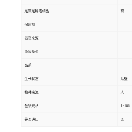
是否是肿瘤细胞
否
保质期
器官来源
免疫类型
品系
生长状态
贴壁
物种来源
人
1×106
包装规格
是否进口
否