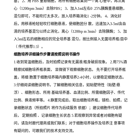
基； 2、用 PBS 重悬细胞，将所有细胞收集到一个离 心管中，再次离
心（1200rpm 3min）去除PBS； 3、加入1ml左右0 .25%胰酶重悬细胞，
混匀即可，不能吹打太多次，放入培养箱消化1 -2分钟。 4、消化好
后，用移液枪轻轻吹打细胞悬液，使细胞团分 散，迅速加入3-5ml含血
清的培养基混匀以终止消化，离心（1200rp m 3min）去除胰酶； 5、加
入5ml左右的细胞相应的完全培养基 混匀，按比例接入无菌培养瓶/皿中
（ 传代推荐1:3）。
细胞培养详细操作步骤请按照说明书操作
1.收到常温细胞后，及时拍照记录有无漏液/瓶身破损现象。 2.用75%酒
精擦拭细胞培养瓶表面， 显微镜下观察细胞状态。 先不要打开培养瓶
盖，将细 胞置于细胞培养箱内静置培养2-4小时，以便稳定细胞状态。
3.仔细阅读细胞说明书，了解细胞相关信息，如贴壁特性（贴壁/悬
浮）、细胞形态、所用 基础培养基、血清比例、所需细胞因子、传代
比例、换液频率等。 4.静置完成后，取出细胞培养瓶，镜检、拍照，记
录细胞状态（所拍照片 将作为后续服务 依据）；建议细胞传代培养
后， 定期拍照 、记录细胞生长状态 5.若观察到异常或者对细胞有疑
问，请及时跟代理商或我们联系；对于细胞培养操作及培养注 意事项
有疑问的，可跟我们的技术支持交流。