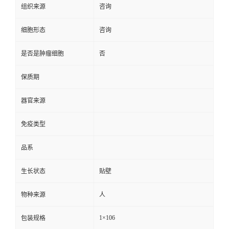
组织来源
咨询
细胞形态
咨询
是否是肿瘤细胞
否
保质期
器官来源
免疫类型
品系
生长状态
贴壁
物种来源
人
1×106
包装规格