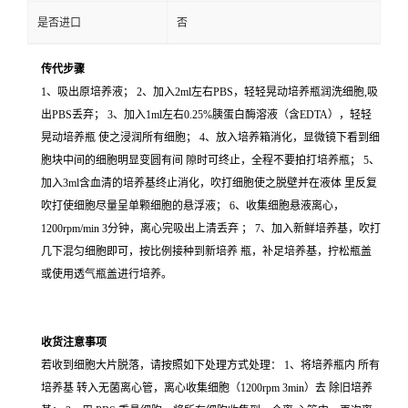
是否进口
否
传代步骤
1、吸出原培养液； 2、加入2ml左右PBS，轻轻晃动培养瓶润洗细胞,吸
出PBS丢弃； 3、加入1ml左右0.25%胰蛋白酶溶液（含EDTA），轻轻
晃动培养瓶 使之浸润所有细胞； 4、放入培养箱消化，显微镜下看到细
胞块中间的细胞明显变圆有间 隙时可终止，全程不要拍打培养瓶； 5、
加入3ml含血清的培养基终止消化，吹打细胞使之脱壁并在液体 里反复
吹打使细胞尽量呈单颗细胞的悬浮液； 6、收集细胞悬液离心，
1200rpm/min 3分钟，离心完吸出上清丢弃 ； 7、加入新鲜培养基，吹打
几下混匀细胞即可，按比例接种到新培养 瓶，补足培养基，拧松瓶盖
或使用透气瓶盖进行培养。
收货注意事项
若收到细胞大片脱落，请按照如下处理方式处理： 1、将培养瓶内 所有
培养基 转入无菌离心管，离心收集细胞（1200rpm 3min）去 除旧培养