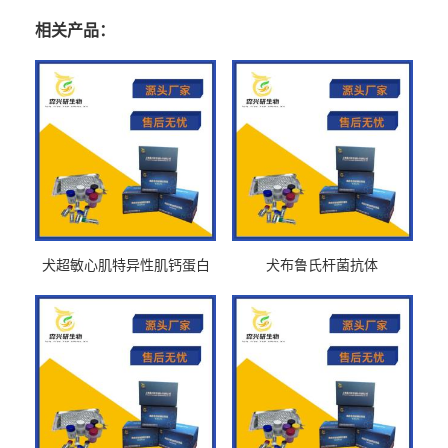
相关产品：
犬超敏心肌特异性肌钙蛋白
犬布鲁氏杆菌抗体
Ths-cTnTELISA试剂盒
BrucellaAbelisa试剂盒