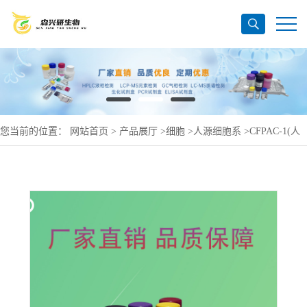
您当前的位置：
网站首页
>
产品展厅
>
细胞
>
人源细胞系
>
CFPAC-1(人
胰-腺-癌细胞)(STR鉴定正确)