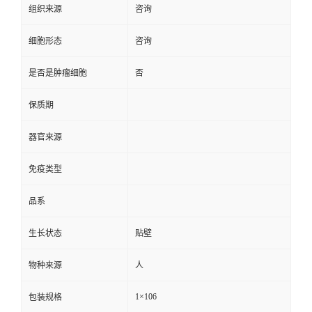
组织来源
咨询
细胞形态
咨询
是否是肿瘤细胞
否
保质期
器官来源
免疫类型
品系
生长状态
贴壁
物种来源
人
1×106
包装规格