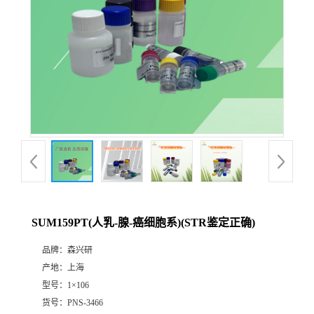
SUM159PT(人乳-腺-癌细胞系)(STR鉴定正确)
品牌：
森兴研
产地：
上海
型号：
1×106
货号：
PNS-3466