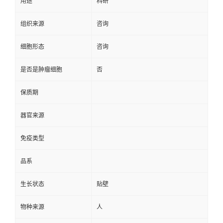
用途
科研
组织来源
咨询
细胞形态
咨询
是否是肿瘤细胞
否
保质期
器官来源
免疫类型
品系
生长状态
贴壁
物种来源
人