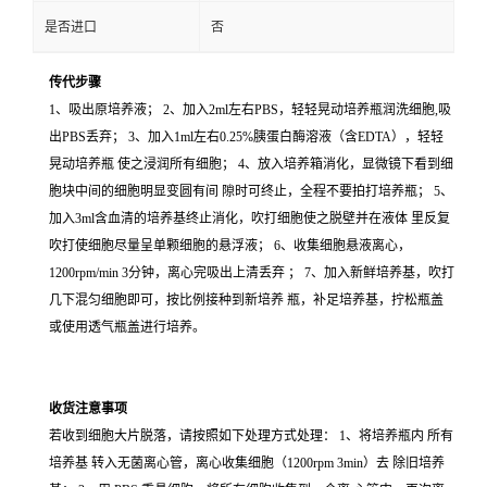
是否进口
否
传代步骤
1、吸出原培养液； 2、加入2ml左右PBS，轻轻晃动培养瓶润洗细胞,吸
出PBS丢弃； 3、加入1ml左右0.25%胰蛋白酶溶液（含EDTA），轻轻
晃动培养瓶 使之浸润所有细胞； 4、放入培养箱消化，显微镜下看到细
胞块中间的细胞明显变圆有间 隙时可终止，全程不要拍打培养瓶； 5、
加入3ml含血清的培养基终止消化，吹打细胞使之脱壁并在液体 里反复
吹打使细胞尽量呈单颗细胞的悬浮液； 6、收集细胞悬液离心，
1200rpm/min 3分钟，离心完吸出上清丢弃 ； 7、加入新鲜培养基，吹打
几下混匀细胞即可，按比例接种到新培养 瓶，补足培养基，拧松瓶盖
或使用透气瓶盖进行培养。
收货注意事项
若收到细胞大片脱落，请按照如下处理方式处理： 1、将培养瓶内 所有
培养基 转入无菌离心管，离心收集细胞（1200rpm 3min）去 除旧培养