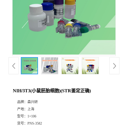
NIH/3T3(小鼠胚胎细胞)(STR鉴定正确)
品牌：
森兴研
产地：
上海
型号：
1×106
货号：
PNS-3582