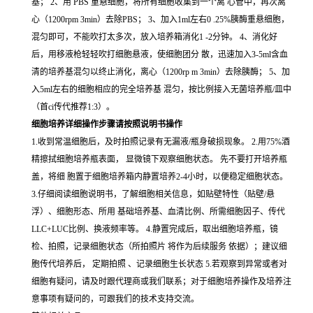
基； 2、用 PBS 重悬细胞，将所有细胞收集到一个离 心管中，再次离
心（1200rpm 3min）去除PBS； 3、加入1ml左右0 .25%胰酶重悬细胞，
混匀即可，不能吹打太多次，放入培养箱消化1 -2分钟。 4、消化好
后，用移液枪轻轻吹打细胞悬液，使细胞团分 散，迅速加入3-5ml含血
清的培养基混匀以终止消化，离心（1200rp m 3min）去除胰酶； 5、加
入5ml左右的细胞相应的完全培养基 混匀，按比例接入无菌培养瓶/皿中
（首ci传代推荐1:3）。
细胞培养详细操作步骤请按照说明书操作
1.收到常温细胞后，及时拍照记录有无漏液/瓶身破损现象。 2.用75%酒
精擦拭细胞培养瓶表面， 显微镜下观察细胞状态。 先不要打开培养瓶
盖，将细 胞置于细胞培养箱内静置培养2-4小时，以便稳定细胞状态。
3.仔细阅读细胞说明书，了解细胞相关信息，如贴壁特性（贴壁/悬
浮）、细胞形态、所用 基础培养基、血清比例、所需细胞因子、传代
LLC+LUC比例、换液频率等。 4.静置完成后，取出细胞培养瓶，镜
检、拍照，记录细胞状态（所拍照片 将作为后续服务 依据）；建议细
胞传代培养后， 定期拍照 、记录细胞生长状态 5.若观察到异常或者对
细胞有疑问，请及时跟代理商或我们联系；对于细胞培养操作及培养注
意事项有疑问的，可跟我们的技术支持交流。