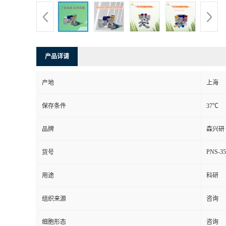
产品详请
产地
上海
保存条件
37℃
品牌
森兴研
PNS-35
货号
用途
科研
组织来源
咨询
细胞形态
咨询