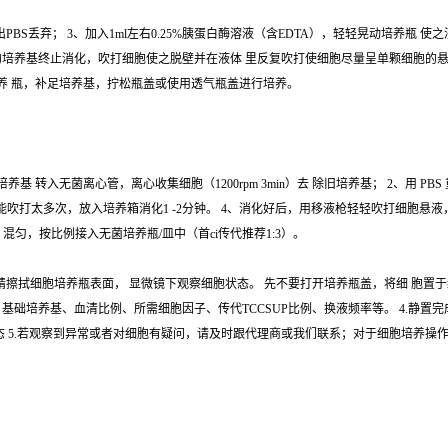
出PBS丢弃； 3、加入1ml左右0.25%胰蛋白酶溶液（含EDTA），轻轻晃动培养瓶
培养基终止消化，吹打细胞使之脱壁并在液体 里反复吹打使细胞尽量呈单颗细胞的悬浮液； 
培养 瓶，补足培养基，拧松瓶盖或使用透气瓶盖进行培养。
转入无菌离心管，离心收集细胞（1200rpm 3min）去 除旧培养基； 2、用 PBS
即可，不能吹打太多次，放入培养箱消化1 -2分钟。 4、消化好后，用移液枪轻轻吹打细胞
养基 混匀，按比例接入无菌培养瓶/皿中（首ci传代推荐1:3）。
%酒精擦拭细胞培养瓶表面， 显微镜下观察细胞状态。 先不要打开培养瓶盖，将细 胞置于
基础培养基、血清比例、所需细胞因子、传代TCCSUP比例、换液频率等。 4.静置
态 5.若观察到异常或者对细胞有疑问，请及时跟代理商或我们联系；对于细胞培养操