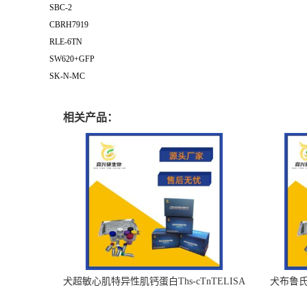
SBC-2
CBRH7919
RLE-6TN
SW620+GFP
SK-N-MC
相关产品：
犬超敏心肌特异性肌钙蛋白Ths-cTnTELISA
犬布鲁氏杆
试剂盒