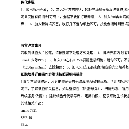
传代步骤
1、吸出原培养液； 2、加入2ml左右PBS，轻轻晃动培养瓶润洗细胞,吸
明显变圆有间 隙时可终止，全程不要拍打培养瓶； 5、加入3ml含血清的
弃 ； 7、加入新鲜培养基，吹打几下混匀细胞即可，按比例接种到新
收货注意事项
若收到细胞大片脱落，请按照如下处理方式处理： 1、将培养瓶内 所有培养基 
3min）去除PBS； 3、加入1ml左右0 .25%胰酶重悬细胞，混匀
（1200rp m 3min）去除胰酶； 5、加入5ml左右的细胞相应的完全培
细胞培养详细操作步骤请按照说明书操作
1.收到常温细胞后，及时拍照记录有无漏液/瓶身破损现象。 2.用75
明书，了解细胞相关信息，如贴壁特性（贴壁/悬浮）、细胞形态、所用 
后续服务 依据）；建议细胞传代培养后， 定期拍照 、记录细胞生长状
其他相关产品：
smmc-7721
SVE-10
EL-4