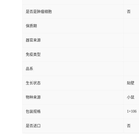
是否是肿瘤细胞
否
保质期
器官来源
免疫类型
品系
生长状态
贴壁
物种来源
小鼠
1×106
包装规格
是否进口
否