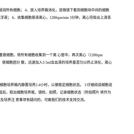
 使之浸润所有细胞； 4、放入培养箱消化，显微镜下看到细胞块中间的细胞
6、收集细胞悬液离心，1200rpm/min 3分钟，离心完吸出上清丢
 重悬细胞，将所有细胞收集到一个离 心管中，再次离心（1200rpm
悬液，使细胞团分 散，迅速加入3-5ml含血清的培养基混匀以终止消化，离心
细胞培养箱内静置培养2-4小时，以便稳定细胞状态。 3.仔细阅读细胞说
完成后，取出细胞培养瓶，镜检、拍照，记录细胞状态（所拍照片 将作为
作及培养注 意事项有疑问的，可跟我们的技术支持交流。