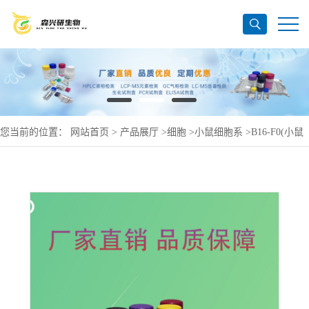
您当前的位置：
网站首页
>
产品展厅
>
细胞
>
小鼠细胞系
>
B16-F0(小鼠
黑色-素-瘤细胞)(STR鉴定正确)