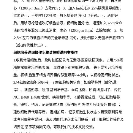
基； 2、用 PBS 重悬细胞，将所有细胞收集到一个离 心管中，再次离
心（1200rpm 3min）去除PBS； 3、加入1ml左右0 .25%胰酶重悬细胞，
混匀即可，不能吹打太多次，放入培养箱消化1 -2分钟。 4、消化好
后，用移液枪轻轻吹打细胞悬液，使细胞团分 散，迅速加入3-5ml含血
清的培养基混匀以终止消化，离心（1200rp m 3min）去除胰酶； 5、加
入5ml左右的细胞相应的完全培养基 混匀，按比例接入无菌培养瓶/皿中
（首ci传代推荐1:3）。
细胞培养详细操作步骤请按照说明书操作
1.收到常温细胞后，及时拍照记录有无漏液/瓶身破损现象。 2.用75%酒
精擦拭细胞培养瓶表面， 显微镜下观察细胞状态。 先不要打开培养瓶
盖，将细 胞置于细胞培养箱内静置培养2-4小时，以便稳定细胞状态。
3.仔细阅读细胞说明书，了解细胞相关信息，如贴壁特性（贴壁/悬
浮）、细胞形态、所用 基础培养基、血清比例、所需细胞因子、传代
NCI-H460 [H460]?比例、换液频率等。 4.静置完成后，取出细胞培养
瓶，镜检、拍照，记录细胞状态（所拍照片 将作为后续服务 依据）；
建议细胞传代培养后， 定期拍照 、记录细胞生长状态 5.若观察到异常
或者对细胞有疑问，请及时跟代理商或我们联系；对于细胞培养操作及
培养注 意事项有疑问的，可跟我们的技术支持交流。