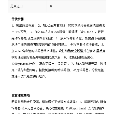
是否进口
否
传代步骤
1、吸出原培养液； 2、加入2ml左右PBS，轻轻晃动培养瓶润洗细胞,吸
出PBS丢弃； 3、加入1ml左右0.25%胰蛋白酶溶液（含EDTA），轻轻
晃动培养瓶 使之浸润所有细胞； 4、放入培养箱消化，显微镜下看到细
胞块中间的细胞明显变圆有间 隙时可终止，全程不要拍打培养瓶； 5、
加入3ml含血清的培养基终止消化，吹打细胞使之脱壁并在液体 里反复
吹打使细胞尽量呈单颗细胞的悬浮液； 6、收集细胞悬液离心，
1200rpm/min 3分钟，离心完吸出上清丢弃 ； 7、加入新鲜培养基，吹打
几下混匀细胞即可，按比例接种到新培养 瓶，补足培养基，拧松瓶盖
或使用透气瓶盖进行培养。
收货注意事项
若收到细胞大片脱落，请按照如下处理方式处理： 1、将培养瓶内 所有
培养基 转入无菌离心管，离心收集细胞（1200rpm 3min）去 除旧培养