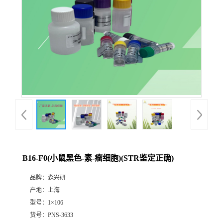
B16-F0(小鼠黑色-素-瘤细胞)(STR鉴定正确)
品牌：
森兴研
产地：
上海
型号：
1×106
货号：
PNS-3633