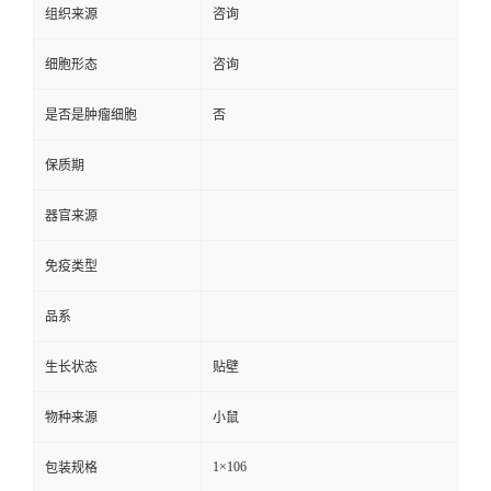
组织来源
咨询
细胞形态
咨询
是否是肿瘤细胞
否
保质期
器官来源
免疫类型
品系
生长状态
贴壁
物种来源
小鼠
1×106
包装规格