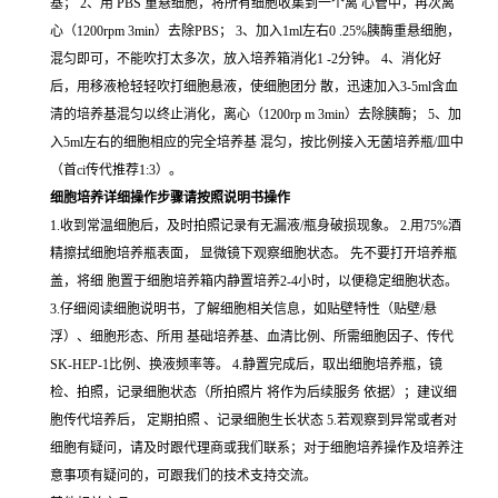
基； 2、用 PBS 重悬细胞，将所有细胞收集到一个离 心管中，再次离
心（1200rpm 3min）去除PBS； 3、加入1ml左右0 .25%胰酶重悬细胞，
混匀即可，不能吹打太多次，放入培养箱消化1 -2分钟。 4、消化好
后，用移液枪轻轻吹打细胞悬液，使细胞团分 散，迅速加入3-5ml含血
清的培养基混匀以终止消化，离心（1200rp m 3min）去除胰酶； 5、加
入5ml左右的细胞相应的完全培养基 混匀，按比例接入无菌培养瓶/皿中
（首ci传代推荐1:3）。
细胞培养详细操作步骤请按照说明书操作
1.收到常温细胞后，及时拍照记录有无漏液/瓶身破损现象。 2.用75%酒
精擦拭细胞培养瓶表面， 显微镜下观察细胞状态。 先不要打开培养瓶
盖，将细 胞置于细胞培养箱内静置培养2-4小时，以便稳定细胞状态。
3.仔细阅读细胞说明书，了解细胞相关信息，如贴壁特性（贴壁/悬
浮）、细胞形态、所用 基础培养基、血清比例、所需细胞因子、传代
SK-HEP-1比例、换液频率等。 4.静置完成后，取出细胞培养瓶，镜
检、拍照，记录细胞状态（所拍照片 将作为后续服务 依据）；建议细
胞传代培养后， 定期拍照 、记录细胞生长状态 5.若观察到异常或者对
细胞有疑问，请及时跟代理商或我们联系；对于细胞培养操作及培养注
意事项有疑问的，可跟我们的技术支持交流。