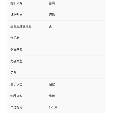
组织来源
咨询
细胞形态
咨询
是否是肿瘤细胞
否
保质期
器官来源
免疫类型
品系
生长状态
贴壁
物种来源
小鼠
1×106
包装规格