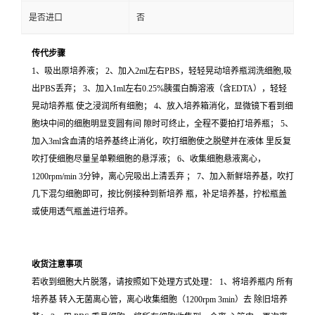
是否进口
否
传代步骤
1、吸出原培养液； 2、加入2ml左右PBS，轻轻晃动培养瓶润洗细胞,吸
出PBS丢弃； 3、加入1ml左右0.25%胰蛋白酶溶液（含EDTA），轻轻
晃动培养瓶 使之浸润所有细胞； 4、放入培养箱消化，显微镜下看到细
胞块中间的细胞明显变圆有间 隙时可终止，全程不要拍打培养瓶； 5、
加入3ml含血清的培养基终止消化，吹打细胞使之脱壁并在液体 里反复
吹打使细胞尽量呈单颗细胞的悬浮液； 6、收集细胞悬液离心，
1200rpm/min 3分钟，离心完吸出上清丢弃 ； 7、加入新鲜培养基，吹打
几下混匀细胞即可，按比例接种到新培养 瓶，补足培养基，拧松瓶盖
或使用透气瓶盖进行培养。
收货注意事项
若收到细胞大片脱落，请按照如下处理方式处理： 1、将培养瓶内 所有
培养基 转入无菌离心管，离心收集细胞（1200rpm 3min）去 除旧培养