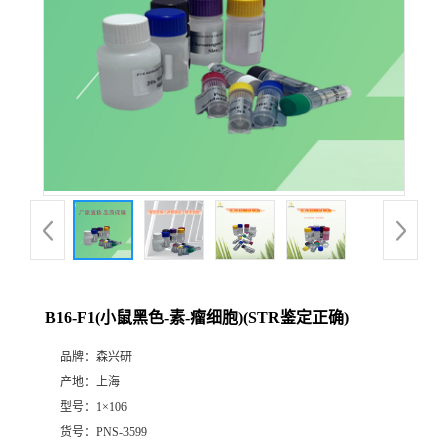
B16-F1(小鼠黑色-素-瘤细胞)(STR鉴定正确)
品牌：
森兴研
产地：
上海
型号：
1×106
货号：
PNS-3599