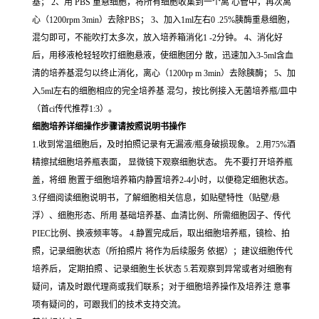
基； 2、用 PBS 重悬细胞，将所有细胞收集到一个离 心管中，再次离
心（1200rpm 3min）去除PBS； 3、加入1ml左右0 .25%胰酶重悬细胞，
混匀即可，不能吹打太多次，放入培养箱消化1 -2分钟。 4、消化好
后，用移液枪轻轻吹打细胞悬液，使细胞团分 散，迅速加入3-5ml含血
清的培养基混匀以终止消化，离心（1200rp m 3min）去除胰酶； 5、加
入5ml左右的细胞相应的完全培养基 混匀，按比例接入无菌培养瓶/皿中
（首ci传代推荐1:3）。
细胞培养详细操作步骤请按照说明书操作
1.收到常温细胞后，及时拍照记录有无漏液/瓶身破损现象。 2.用75%酒
精擦拭细胞培养瓶表面， 显微镜下观察细胞状态。 先不要打开培养瓶
盖，将细 胞置于细胞培养箱内静置培养2-4小时，以便稳定细胞状态。
3.仔细阅读细胞说明书，了解细胞相关信息，如贴壁特性（贴壁/悬
浮）、细胞形态、所用 基础培养基、血清比例、所需细胞因子、传代
PIEC比例、换液频率等。 4.静置完成后，取出细胞培养瓶，镜检、拍
照，记录细胞状态（所拍照片 将作为后续服务 依据）；建议细胞传代
培养后， 定期拍照 、记录细胞生长状态 5.若观察到异常或者对细胞有
疑问，请及时跟代理商或我们联系；对于细胞培养操作及培养注 意事
项有疑问的，可跟我们的技术支持交流。