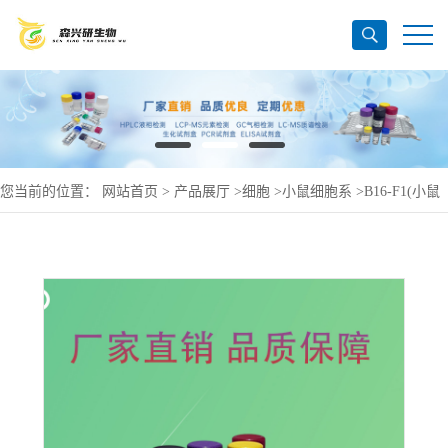
您当前的位置：
网站首页
>
产品展厅
>
细胞
>
小鼠细胞系
>
B16-F1(小鼠
黑色-素-瘤细胞)(STR鉴定正确)