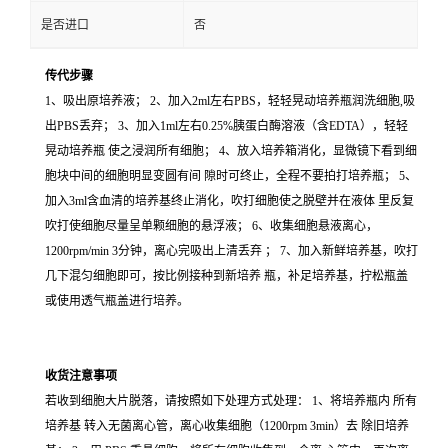
是否进口
否
传代步骤
1、吸出原培养液； 2、加入2ml左右PBS，轻轻晃动培养瓶润洗细胞,吸
出PBS丢弃； 3、加入1ml左右0.25%胰蛋白酶溶液（含EDTA），轻轻
晃动培养瓶 使之浸润所有细胞； 4、放入培养箱消化，显微镜下看到细
胞块中间的细胞明显变圆有间 隙时可终止，全程不要拍打培养瓶； 5、
加入3ml含血清的培养基终止消化，吹打细胞使之脱壁并在液体 里反复
吹打使细胞尽量呈单颗细胞的悬浮液； 6、收集细胞悬液离心，
1200rpm/min 3分钟，离心完吸出上清丢弃 ； 7、加入新鲜培养基，吹打
几下混匀细胞即可，按比例接种到新培养 瓶，补足培养基，拧松瓶盖
或使用透气瓶盖进行培养。
收货注意事项
若收到细胞大片脱落，请按照如下处理方式处理： 1、将培养瓶内 所有
培养基 转入无菌离心管，离心收集细胞（1200rpm 3min）去 除旧培养