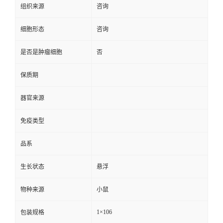
组织来源
咨询
细胞形态
咨询
是否是肿瘤细胞
否
保质期
器官来源
免疫类型
品系
生长状态
悬浮
物种来源
小鼠
1×106
包装规格