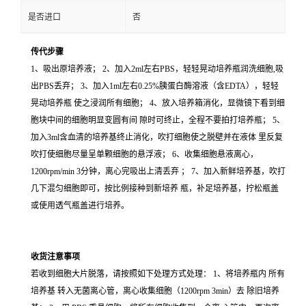
是否进口
否
传代步骤
1、吸出原培养液； 2、加入2ml左右PBS，轻轻晃动培养瓶润洗细胞,吸
出PBS丢弃； 3、加入1ml左右0.25%胰蛋白酶溶液（含EDTA），轻轻
晃动培养瓶 使之浸润所有细胞； 4、放入培养箱消化，显微镜下看到细
胞块中间的细胞明显变圆有间 隙时可终止，全程不要拍打培养瓶； 5、
加入3ml含血清的培养基终止消化，吹打细胞使之脱壁并在液体 里反复
吹打使细胞尽量呈单颗细胞的悬浮液； 6、收集细胞悬液离心，
1200rpm/min 3分钟，离心完吸出上清丢弃 ； 7、加入新鲜培养基，吹打
几下混匀细胞即可，按比例接种到新培养 瓶，补足培养基，拧松瓶盖
或使用透气瓶盖进行培养。
收货注意事项
若收到细胞大片脱落，请按照如下处理方式处理： 1、将培养瓶内 所有
培养基 转入无菌离心管，离心收集细胞（1200rpm 3min）去 除旧培养