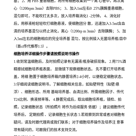
基； 2、用 PBS 重悬细胞，将所有细胞收集到一个离 心管中，再次离
心（1200rpm 3min）去除PBS； 3、加入1ml左右0 .25%胰酶重悬细胞，
混匀即可，不能吹打太多次，放入培养箱消化1 -2分钟。 4、消化好
后，用移液枪轻轻吹打细胞悬液，使细胞团分 散，迅速加入3-5ml含血
清的培养基混匀以终止消化，离心（1200rp m 3min）去除胰酶； 5、加
入5ml左右的细胞相应的完全培养基 混匀，按比例接入无菌培养瓶/皿中
（首ci传代推荐1:3）。
细胞培养详细操作步骤请按照说明书操作
1.收到常温细胞后，及时拍照记录有无漏液/瓶身破损现象。 2.用75%酒
精擦拭细胞培养瓶表面， 显微镜下观察细胞状态。 先不要打开培养瓶
盖，将细 胞置于细胞培养箱内静置培养2-4小时，以便稳定细胞状态。
3.仔细阅读细胞说明书，了解细胞相关信息，如贴壁特性（贴壁/悬
浮）、细胞形态、所用 基础培养基、血清比例、所需细胞因子、传代
T24比例、换液频率等。 4.静置完成后，取出细胞培养瓶，镜检、拍
照，记录细胞状态（所拍照片 将作为后续服务 依据）；建议细胞传代
培养后， 定期拍照 、记录细胞生长状态 5.若观察到异常或者对细胞有
疑问，请及时跟代理商或我们联系；对于细胞培养操作及培养注 意事
项有疑问的，可跟我们的技术支持交流。