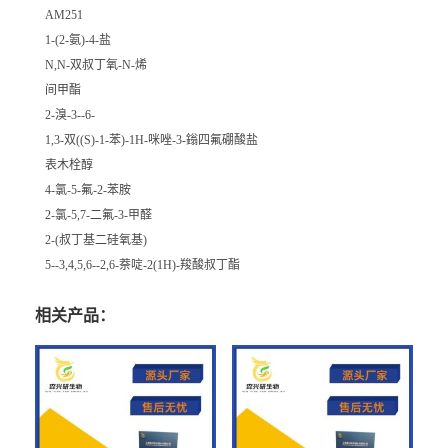
AM251
1-(2-氨)-4-盐
N,N-双叔丁氧-N-烯
间甲酯
2-溴-3--6-
1,3-双((S)-1-苯)-1H-咪唑-3-鎓四氟硼酸盐
表木栓醇
4-氯-5-氟-2-苯胺
2-氯-5,7-二氟-3-甲醛
2-(叔丁基二硅氧基)
5--3,4,5,6--2,6-萘啶-2(1H)-羧酸叔丁酯
相关产品：