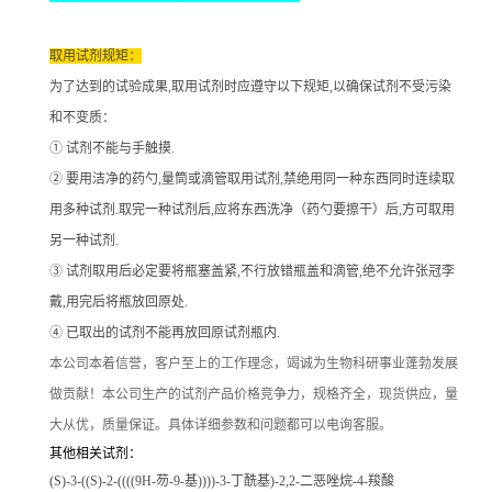
取用试剂规矩：
为了达到的试验成果
,取用试剂时应遵守以下规矩,以确保试剂不受污染
和不变质：
① 试剂不能与手触摸.
② 要用洁净的药勺,量筒或滴管取用试剂,禁绝用同一种东西同时连续取
用多种试剂.取完一种试剂后,应将东西洗净（药勺要擦干）后,方可取用
另一种试剂.
③ 试剂取用后必定要将瓶塞盖紧,不行放错瓶盖和滴管,绝不允许张冠李
戴,用完后将瓶放回原处.
④ 已取出的试剂不能再放回原试剂瓶内.
本公司本着信誉
，客户至上的工作理念，竭诚为生物科研事业蓬勃发展
做贡献！本公司生产的试剂产品价格竞争力，规格齐全，现货供应，量
大从优，质量保证。具体详细参数和问题都可以电询客服。
其他相关试剂：
(S)-3-((S)-2-((((9H-芴-9-基))))-3-丁酰基)-2,2-二恶唑烷-4-羧酸