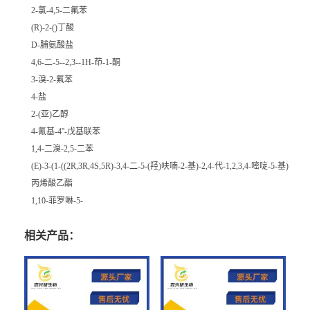
2-氯-4,5-二氟苯
(R)-2-()丁酸
D-脯氨酸盐
4,6-二-5--2,3--1H-茚-1-酮
3-溴-2-氟苯
4-盐
2-(亚)乙醇
4-氰基-4''-戊基联苯
1,4-二溴-2,5-二苯
(E)-3-(1-((2R,3R,4S,5R)-3,4-二-5-(羟)呋喃-2-基)-2,4-代-1,2,3,4-嘧啶-5-基)
丙烯酸乙酯
1,10-菲罗啉-5-
相关产品：