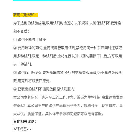
取用试剂规矩：
为了达到的试验成果
,取用试剂时应遵守以下规矩,以确保试剂不受污染
和不变质：
① 试剂不能与手触摸.
② 要用洁净的药勺,量筒或滴管取用试剂,禁绝用同一种东西同时连续取
用多种试剂.取完一种试剂后,应将东西洗净（药勺要擦干）后,方可取用
另一种试剂.
③ 试剂取用后必定要将瓶塞盖紧,不行放错瓶盖和滴管,绝不允许张冠李
戴,用完后将瓶放回原处.
④ 已取出的试剂不能再放回原试剂瓶内.
本公司本着信誉
，客户至上的工作理念，竭诚为生物科研事业蓬勃发展
做贡献！本公司生产的试剂产品价格竞争力，规格齐全，现货供应，量
大从优，质量保证。具体详细参数和问题都可以电询客服。
其他相关试剂：
3-环戊基-1-