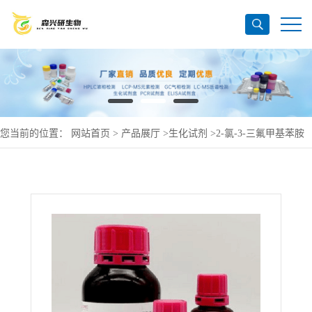
您当前的位置：
网站首页
>
产品展厅
>
生化试剂
>
2-氯-3-三氟甲基苯胺