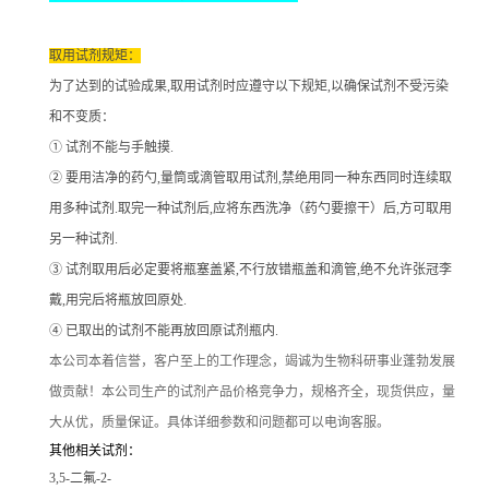
取用试剂规矩：
为了达到的试验成果
,取用试剂时应遵守以下规矩,以确保试剂不受污染
和不变质：
① 试剂不能与手触摸.
② 要用洁净的药勺,量筒或滴管取用试剂,禁绝用同一种东西同时连续取
用多种试剂.取完一种试剂后,应将东西洗净（药勺要擦干）后,方可取用
另一种试剂.
③ 试剂取用后必定要将瓶塞盖紧,不行放错瓶盖和滴管,绝不允许张冠李
戴,用完后将瓶放回原处.
④ 已取出的试剂不能再放回原试剂瓶内.
本公司本着信誉
，客户至上的工作理念，竭诚为生物科研事业蓬勃发展
做贡献！本公司生产的试剂产品价格竞争力，规格齐全，现货供应，量
大从优，质量保证。具体详细参数和问题都可以电询客服。
其他相关试剂：
3,5-二氟-2-