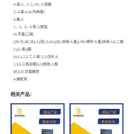
4-溴-2，5-二-1H--3-羧酸
2--4-氯-6-(4-吗啉基)
4-氟-2-
1，2，3，4-萘-2-胺盐
(4-苄基)三鎓
(2R,3S,4R,5R)-2-(羟)-5-(6-(((R)-呋喃-3-基))-9H-嘌呤-9-基)呋喃-3,4-二醇
2-((1-氰))酸
(r)-(-)-2,2-二-5-氧-1,3-戊环-4-
1,3,8-三氮杂螺[4,5]癸烷-2-酮
对 β-D-甘露糖苷
4-偶氮苯
相关产品：