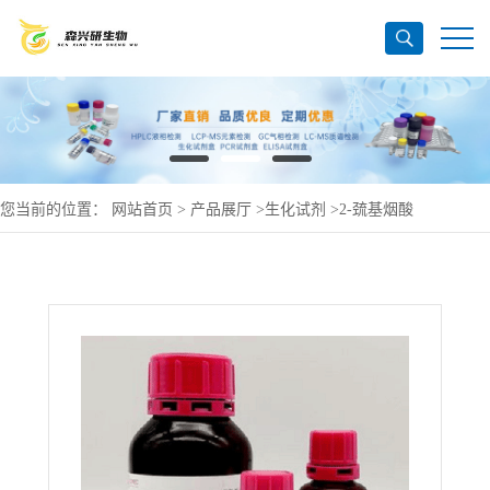
您当前的位置：
网站首页
>
产品展厅
>
生化试剂
>
2-巯基烟酸