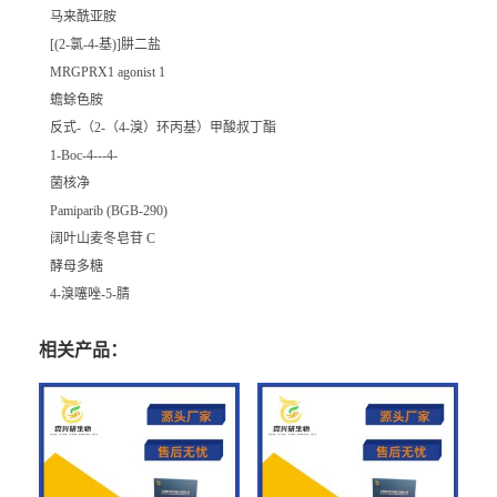
马来酰亚胺
[(2-氯-4-基)]肼二盐
MRGPRX1 agonist 1
蟾蜍色胺
反式-（2-（4-溴）环丙基）甲酸叔丁酯
1-Boc-4---4-
菌核净
Pamiparib (BGB-290)
阔叶山麦冬皂苷 C
酵母多糖
4-溴噻唑-5-腈
相关产品：