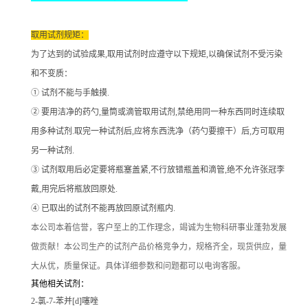
取用试剂规矩：
为了达到的试验成果
,取用试剂时应遵守以下规矩,以确保试剂不受污染
和不变质：
① 试剂不能与手触摸.
② 要用洁净的药勺,量筒或滴管取用试剂,禁绝用同一种东西同时连续取
用多种试剂.取完一种试剂后,应将东西洗净（药勺要擦干）后,方可取用
另一种试剂.
③ 试剂取用后必定要将瓶塞盖紧,不行放错瓶盖和滴管,绝不允许张冠李
戴,用完后将瓶放回原处.
④ 已取出的试剂不能再放回原试剂瓶内.
本公司本着信誉
，客户至上的工作理念，竭诚为生物科研事业蓬勃发展
做贡献！本公司生产的试剂产品价格竞争力，规格齐全，现货供应，量
大从优，质量保证。具体详细参数和问题都可以电询客服。
其他相关试剂：
2-氯-7-苯并[d]噻唑