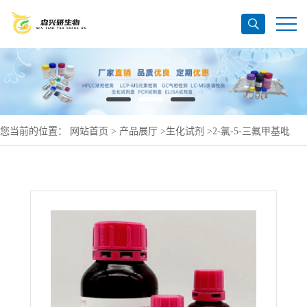
您当前的位置：
网站首页
>
产品展厅
>
生化试剂
>
2-氯-5-三氟甲基吡
啶-4-甲酸