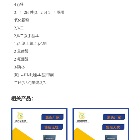
4-()醛
3，4--2H-并[3，2-b]-1，4-噁嗪
氧化银粉
2,3-二
2,6-二叔丁基-4-
1-(5-溴-4-氯-2-)乙酮
2-苯磺酸
2-氟烟酸
3-碘-2-
双(1--1H-吡唑-4-基)甲酮
二环[3.3.0]辛烷-3,7-
相关产品：