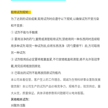
取用试剂规矩：
为了达到的试验成果
,取用试剂时应遵守以下规矩,以确保试剂不受污染
和不变质：
① 试剂不能与手触摸.
② 要用洁净的药勺,量筒或滴管取用试剂,禁绝用同一种东西同时连续取
用多种试剂.取完一种试剂后,应将东西洗净（药勺要擦干）后,方可取用
另一种试剂.
③ 试剂取用后必定要将瓶塞盖紧,不行放错瓶盖和滴管,绝不允许张冠李
戴,用完后将瓶放回原处.
④ 已取出的试剂不能再放回原试剂瓶内.
本公司本着信誉
，客户至上的工作理念，竭诚为生物科研事业蓬勃发展
做贡献！本公司生产的试剂产品价格竞争力，规格齐全，现货供应，量
大从优，质量保证。具体详细参数和问题都可以电询客服。
其他相关试剂：
对酸异戊酯