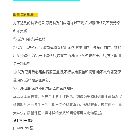
取用试剂规矩：
为了达到的试验成果
,取用试剂时应遵守以下规矩,以确保试剂不受污染
和不变质：
① 试剂不能与手触摸.
② 要用洁净的药勺,量筒或滴管取用试剂,禁绝用同一种东西同时连续取
用多种试剂.取完一种试剂后,应将东西洗净（药勺要擦干）后,方可取用
另一种试剂.
③ 试剂取用后必定要将瓶塞盖紧,不行放错瓶盖和滴管,绝不允许张冠李
戴,用完后将瓶放回原处.
④ 已取出的试剂不能再放回原试剂瓶内.
本公司本着信誉
，客户至上的工作理念，竭诚为生物科研事业蓬勃发展
做贡献！本公司生产的试剂产品价格竞争力，规格齐全，现货供应，量
大从优，质量保证。具体详细参数和问题都可以电询客服。
其他相关试剂：
(+)-IPC2B(基)