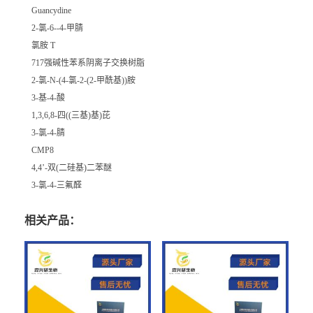
Guancydine
2-氯-6--4-甲腈
氯胺 T
717强碱性苯系阴离子交换树脂
2-氯-N-(4-氯-2-(2-甲酰基))胺
3-基-4-酸
1,3,6,8-四((三基)基)芘
3-氯-4-腈
CMP8
4,4’-双(二硅基)二苯醚
3-氯-4-三氟醛
相关产品：