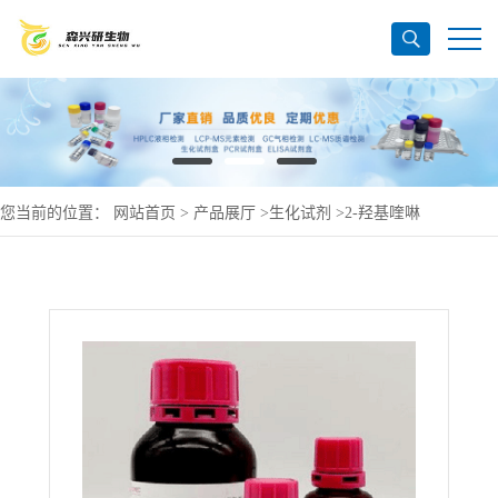
您当前的位置：
网站首页
>
产品展厅
>
生化试剂
>
2-羟基喹啉