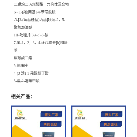
二脲烷二丙烯酸酯，异构体混合物
N-[1-(羟)丙基]-4-苯磺酰胺
-3-[3-(氧基硅基)丙基]呋喃-2，5-
聚氧20油醚
1H-吡唑并[3,4-c]-3-胺
7-氟-1，2，3，4-环戊烷并[b]吲哚
苯
焦碳酸二酯
5-氨噻唑
4-(3-溴)-1-羧酸叔丁酯
5-溴-2-吡嗪甲酸
相关产品：