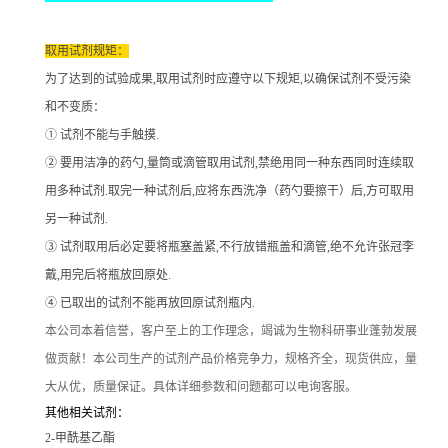
取用试剂规矩：
为了达到的试验成果
,取用试剂时应遵守以下规矩,以确保试剂不受污染
和不变质：
① 试剂不能与手触摸.
② 要用洁净的药勺,量筒或滴管取用试剂,禁绝用同一种东西同时连续取
用多种试剂.取完一种试剂后,应将东西洗净（药勺要擦干）后,方可取用
另一种试剂.
③ 试剂取用后必定要将瓶塞盖紧,不行放错瓶盖和滴管,绝不允许张冠李
戴,用完后将瓶放回原处.
④ 已取出的试剂不能再放回原试剂瓶内.
本公司本着信誉
，客户至上的工作理念，竭诚为生物科研事业蓬勃发展
做贡献！本公司生产的试剂产品价格竞争力，规格齐全，现货供应，量
大从优，质量保证。具体详细参数和问题都可以电询客服。
其他相关试剂：
2-甲酰基乙酯