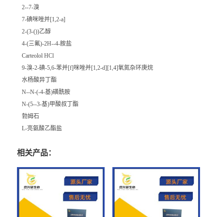
2--7-溴
7-碘咪唑并[1,2-a]
2-(3-())乙醇
4-(三氟)-2H--4-胺盐
Carteolol HCl
9-溴-2-碘-5,6-苯并[f]咪唑并[1,2-d][1,4]氧氮杂环庚烷
水杨酸异丁酯
N--N-(-4-基)磺酰胺
N-(5--3-基)甲酸叔丁酯
勃姆石
L-亮氨酸乙酯盐
相关产品：