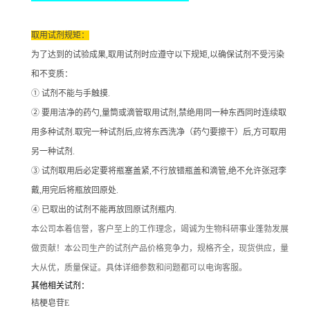
取用试剂规矩：
为了达到的试验成果
,取用试剂时应遵守以下规矩,以确保试剂不受污染
和不变质：
① 试剂不能与手触摸.
② 要用洁净的药勺,量筒或滴管取用试剂,禁绝用同一种东西同时连续取
用多种试剂.取完一种试剂后,应将东西洗净（药勺要擦干）后,方可取用
另一种试剂.
③ 试剂取用后必定要将瓶塞盖紧,不行放错瓶盖和滴管,绝不允许张冠李
戴,用完后将瓶放回原处.
④ 已取出的试剂不能再放回原试剂瓶内.
本公司本着信誉
，客户至上的工作理念，竭诚为生物科研事业蓬勃发展
做贡献！本公司生产的试剂产品价格竞争力，规格齐全，现货供应，量
大从优，质量保证。具体详细参数和问题都可以电询客服。
其他相关试剂：
桔梗皂苷E