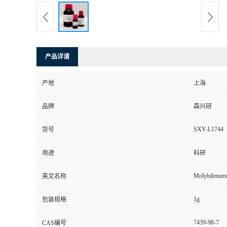
产品详请
产地
上海
品牌
森兴研
SXY-L1744
货号
用途
科研
Molybdenums
英文名称
1g
包装规格
7439-98-7
CAS编号