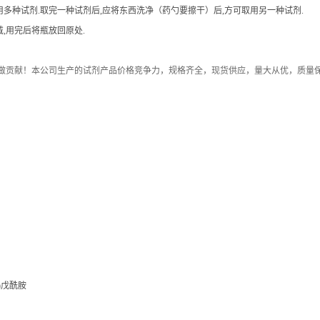
用多种试剂.取完一种试剂后,应将东西洗净（药勺要擦干）后,方可取用另一种试剂.
,用完后将瓶放回原处.
做贡献！本公司生产的试剂产品价格竞争力，规格齐全，现货供应，量大从优，质量
-基)戊酰胺