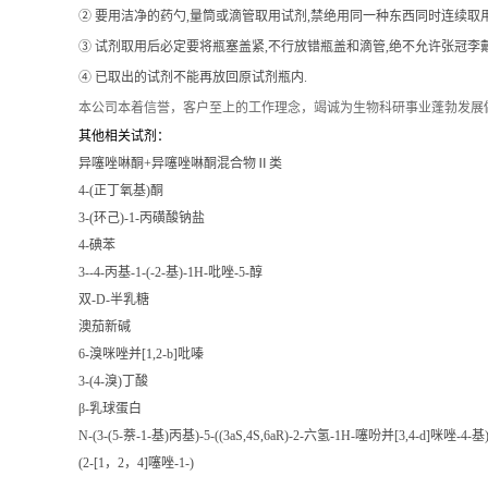
② 要用洁净的药勺,量筒或滴管取用试剂,禁绝用同一种东西同时连续取
③ 试剂取用后必定要将瓶塞盖紧,不行放错瓶盖和滴管,绝不允许张冠李戴
④ 已取出的试剂不能再放回原试剂瓶内.
本公司本着信誉
，客户至上的工作理念，竭诚为生物科研事业蓬勃发展
其他相关试剂：
异噻唑啉酮+异噻唑啉酮混合物Ⅱ类
4-(正丁氧基)酮
3-(环己)-1-丙磺酸钠盐
4-碘苯
3--4-丙基-1-(-2-基)-1H-吡唑-5-醇
双-D-半乳糖
澳茄新碱
6-溴咪唑并[1,2-b]吡嗪
3-(4-溴)丁酸
β-乳球蛋白
N-(3-(5-萘-1-基)丙基)-5-((3aS,4S,6aR)-2-六氢-1H-噻吩并[3,4-d]咪唑-4
(2-[1，2，4]噻唑-1-)