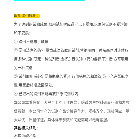
取用试剂规矩：
为了达到的试验成果
,取用试剂时应遵守以下规矩,以确保试剂不受污染
和不变质：
① 试剂不能与手触摸.
② 要用洁净的药勺,量筒或滴管取用试剂,禁绝用同一种东西同时连续取
用多种试剂.取完一种试剂后,应将东西洗净（药勺要擦干）后,方可取用
另一种试剂.
③ 试剂取用后必定要将瓶塞盖紧,不行放错瓶盖和滴管,绝不允许张冠李
戴,用完后将瓶放回原处.
④ 已取出的试剂不能再放回原试剂瓶内.
本公司本着信誉
，客户至上的工作理念，竭诚为生物科研事业蓬勃发展
做贡献！本公司生产的试剂产品价格竞争力，规格齐全，现货供应，量
大从优，质量保证。具体详细参数和问题都可以电询客服。
其他相关试剂：
木焦油酸乙酯