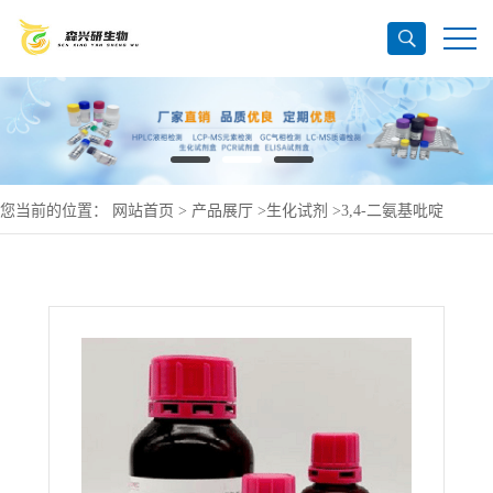
您当前的位置：
网站首页
>
产品展厅
>
生化试剂
>
3,4-二氨基吡啶