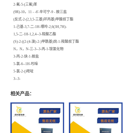
2-氟-5-(三氟)苯
(9R)-10，11 - -6'-辛可宁-9 - 胺三盐
(反式-2-(2,3,5-三基)环丙基)甲酸叔丁酯
1-己基-3,7-二-1H-嘌呤-2,6(3H,7H)-
1,5-二-1H-1,2,4--3-羧酸乙酯
(S)-2-((2-(4-溴)-2-)甲酰基)烷-1-羧酸叔丁酯
N，N，N-三-3--3-丙-1-铵氯化物
3-丙-2-炔-1-胺盐
5-氯-6--1H-吲哚
5-氯-2-()嘧啶
3--3-
相关产品：