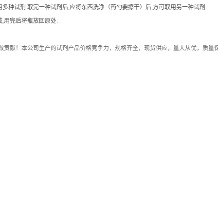
用多种试剂.取完一种试剂后,应将东西洗净（药勺要擦干）后,方可取用另一种试剂.
,用完后将瓶放回原处.
做贡献！本公司生产的试剂产品价格竞争力，规格齐全，现货供应，量大从优，质量