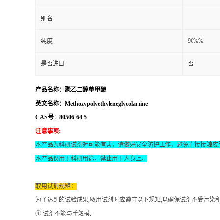
别名
96%%
纯度
是否进口
否
产品名称：聚乙二醇单甲醚
英文名称：Methoxypolyethyleneglycolamine
CAS号：80506-64-5
注意事项
:
本产品为科研试剂对可能有害，请做好安全防护工作，避免直接接触皮
本产品仅用于科研用途，禁止用于人身上。
取用试剂规矩：
为了达到的试验成果
,取用试剂时应遵守以下规矩,以确保试剂不受污染
① 试剂不能与手触摸.