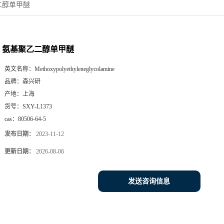
二醇单甲醚
氨基聚乙二醇单甲醚
英文名称：
Methoxypolyethyleneglycolamine
品牌：
森兴研
产地：
上海
货号：
SXY-L1373
cas：
80506-64-5
发布日期：
2023-11-12
更新日期：
2026-08-06
发送咨询信息