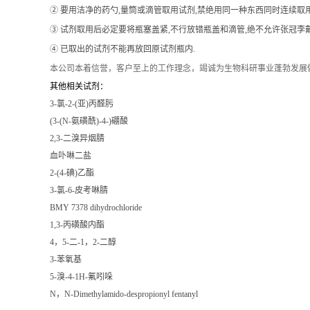
② 要用洁净的药勺,量筒或滴管取用试剂,禁绝用同一种东西同时连续取
③ 试剂取用后必定要将瓶塞盖紧,不行放错瓶盖和滴管,绝不允许张冠李戴
④ 已取出的试剂不能再放回原试剂瓶内.
本公司本着信誉
，客户至上的工作理念，竭诚为生物科研事业蓬勃发展
其他相关试剂：
3-氯-2-(亚)丙醛肟
(3-(N-氨磺酰)-4-)硼酸
2,3-二溴异烟腈
血卟啉二盐
2-(4-碘)乙酯
3-氯-6-皮考啉腈
BMY 7378 dihydrochloride
1,3-丙磺酸内酯
4，5-二-1，2-二醇
3-苯氧基
5-溴-4-1H-氟吲哚
N，N-Dimethylamido-despropionyl fentanyl