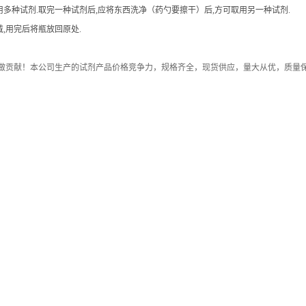
用多种试剂.取完一种试剂后,应将东西洗净（药勺要擦干）后,方可取用另一种试剂.
,用完后将瓶放回原处.
做贡献！本公司生产的试剂产品价格竞争力，规格齐全，现货供应，量大从优，质量