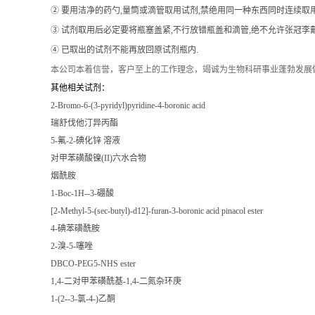
② 要用洁净的药勺,量筒或滴管取用试剂,禁绝用同一种东西同时连续取
③ 试剂取用后必定要将瓶塞盖紧,不行放错瓶盖和滴管,绝不允许张冠李戴
④ 已取出的试剂不能再放回原试剂瓶内.
本公司本着信誉
，客户至上的工作理念，竭诚为生物科研事业蓬勃发展
其他相关试剂：
2-Bromo-6-(3-pyridyl)pyridine-4-boronic acid
瑞舒伐他汀异丙酯
5-氟-2-碘化锌 溶液
对甲苯磺酸镍(II)六水合物
烟酰胺
1-Boc-1H--3-硼酸
[2-Methyl-5-(sec-butyl)-d12]-furan-3-boronic acid pinacol ester
4-碘苯磺酰胺
2-溴-5-噻唑
DBCO-PEG5-NHS ester
1,4-二对甲苯磺酰基-1,4-二氮杂环庚
1-(2--3-氯-4-)乙酮