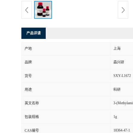
产品详请
产地
上海
品牌
森兴研
SXY-L1672
货号
用途
科研
3-(Methylami
英文名称
1g
包装规格
18364-47-1
CAS编号