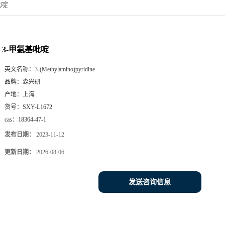
吡啶
3-甲氨基吡啶
英文名称：
3-(Methylamino)pyridine
品牌：
森兴研
产地：
上海
货号：
SXY-L1672
cas：
18364-47-1
发布日期：
2023-11-12
更新日期：
2026-08-06
发送咨询信息