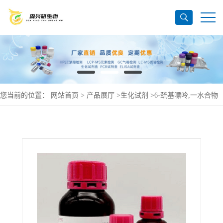
您当前的位置：
网站首页
>
产品展厅
>
生化试剂
>
6-巯基嘌呤,一水合物