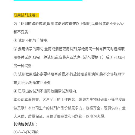
取用试剂规矩：
为了达到的试验成果
,取用试剂时应遵守以下规矩,以确保试剂不受污染
和不变质：
① 试剂不能与手触摸.
② 要用洁净的药勺,量筒或滴管取用试剂,禁绝用同一种东西同时连续取
用多种试剂.取完一种试剂后,应将东西洗净（药勺要擦干）后,方可取用
另一种试剂.
③ 试剂取用后必定要将瓶塞盖紧,不行放错瓶盖和滴管,绝不允许张冠李
戴,用完后将瓶放回原处.
④ 已取出的试剂不能再放回原试剂瓶内.
本公司本着信誉
，客户至上的工作理念，竭诚为生物科研事业蓬勃发展
做贡献！本公司生产的试剂产品价格竞争力，规格齐全，现货供应，量
大从优，质量保证。具体详细参数和问题都可以电询客服。
其他相关试剂：
(s)-3--3-(3-)丙酸