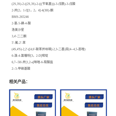
(2S,3S)-2-((2S,3S)-2-(((苄氧基)))-3-戊酰)-3-戊酸
2-并[2，1-f][1，2，4]-4(3H)-酮
BMS-265246
2-氯-5-碘-4-酸
洛美沙星
3,4'-二二酮
5′-氟-2′-苯
(4S,4'S)-2,2'-([4,6'-联苯并呋喃]-2,3-二基)双(4--4,5-恶唑)
6-溴-4-氯噻吩[3，2-D]嘧啶
6,7--5H-并[1,2-a]咪唑-6-羧酸盐
2--5-甲砜基酸
相关产品：