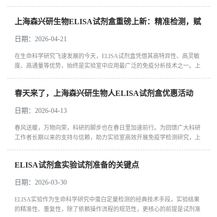
及相关服务调整通知如下，请您提前做好业务对接安排。 ...
上海森兴研生物ELISA试剂盒重磅上新：精准检测，赋
能科研新高度
日期：2026-04-21
在生命科学研究飞速发展的今天，ELISA试剂盒凭借其高特异性、高灵敏
度、高通量等优势，始终是实验室中应用最广泛的免疫分析技术之一。上
海森兴研生物技术有限公司深耕生物试剂领域多年，始终致力于为科研
工...
春天来了，上海森兴研生物人ELISA试剂盒优惠活动
日期：2026-04-13
春风送暖，万物向荣，科研的脚步也在春日里加速前行。为回馈广大科研
工作者长期以来的支持与信赖，助力实验室高效开展免疫学检测研究，上
海森兴研生物特推出「春日科研焕新」——人源ELISA试剂盒专属优惠活
动，以...
ELISA试剂盒实验试剂准备的关键点
日期：2026-03-30
ELISA实验作为生命科学研究中蛋白定量检测的经典技术手段，实验结果
的精准性、重复性，除了依赖操作流程的规范性，更核心的前提是试剂准