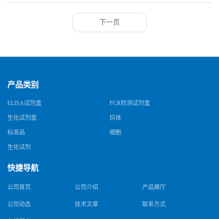
释倍数，都可能导致前功尽弃。这篇文章系统梳理了从数据预处理到结果
报告的全...
下一页
产品类别
ELISA试剂盒
PCR检测试剂盒
生化试剂盒
抗体
标准品
细胞
生化试剂
快捷导航
公司首页
公司介绍
产品展厅
公司动态
技术文章
联系方式