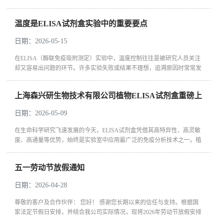
的免疫分析工具之一。无论是蛋白质定量、细胞因子检测，还是疾病生物
标志物...
温度是ELISA试剂盒实验中的重要要点
日期：2026-05-15
在ELISA（酶联免疫吸附测定）实验中，温度控制往往是被研究人员关注
却又容易出问题的环节。许多实验失败或结果不理想，追溯原因时常常发
现与温度控制不当密切相关。作为影响反应速率、抗原抗体结合效率及
酶...
上海森兴研生物技术有限公司植物ELISA试剂盒重磅上
新
日期：2026-05-09
在生命科学研究飞速发展的今天，ELISA试剂盒凭借其高特异性、高灵敏
度、高通量等优势，始终是实验室中应用最广泛的免疫分析技术之一。植
物科学研究同样离不开这一强大工具。上海森兴研生物技术有限公司深耕
生物...
五一劳动节放假通知
日期：2026-04-28
尊敬的客户及合作伙伴： 您好！ 感谢您长期以来的信任与支持。根据国
家法定节假日安排，并结合我公司实际情况，现将2026年劳动节放假安排