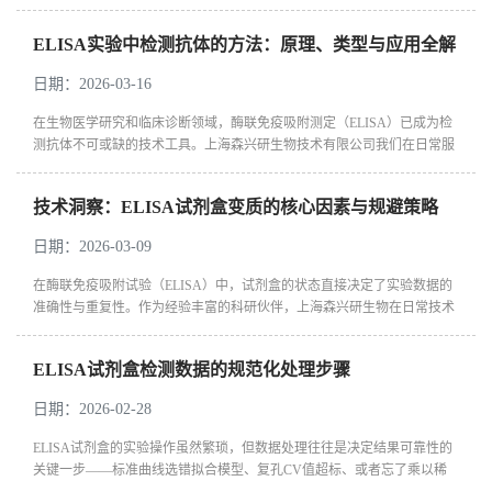
备环节的严谨把控。试剂配制不当、保存不当、预处理疏漏，极易导致背
景偏...
ELISA实验中检测抗体的方法：原理、类型与应用全解
析
日期：2026-03-16
在生物医学研究和临床诊断领域，酶联免疫吸附测定（ELISA）已成为检
测抗体不可或缺的技术工具。上海森兴研生物技术有限公司我们在日常服
务客户的过程中，经常遇到关于如何选择合适的ELISA方法进行抗体检
测...
技术洞察：ELISA试剂盒变质的核心因素与规避策略
日期：2026-03-09
在酶联免疫吸附试验（ELISA）中，试剂盒的状态直接决定了实验数据的
准确性与重复性。作为经验丰富的科研伙伴，上海森兴研生物在日常技术
支援中发现，许多实验偏差并非源于试剂盒本身的质量，而是由于储存、
操作或...
ELISA试剂盒检测数据的规范化处理步骤
日期：2026-02-28
ELISA试剂盒的实验操作虽然繁琐，但数据处理往往是决定结果可靠性的
关键一步——标准曲线选错拟合模型、复孔CV值超标、或者忘了乘以稀