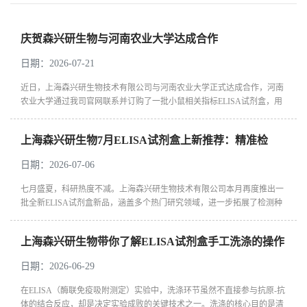
庆贺森兴研生物与河南农业大学达成合作
日期：2026-07-21
近日，上海森兴研生物技术有限公司与河南农业大学正式达成合作，河南
农业大学通过我司官网联系并订购了一批小鼠相关指标ELISA试剂盒，用
于其动物医学相关领域的科研实验。在此，我们对河南农业大学的信任与
支持...
上海森兴研生物7月ELISA试剂盒上新推荐：精准检
测，赋能科研新高度
日期：2026-07-06
七月盛夏，科研热度不减。上海森兴研生物技术有限公司本月再度推出一
批全新ELISA试剂盒新品，涵盖多个热门研究领域，进一步拓展了检测种
属与样本类型的覆盖面，致力于为科研工作者提供更精准、更高效、更稳
定的...
上海森兴研生物带你了解ELISA试剂盒手工洗涤的操作
过程
日期：2026-06-29
在ELISA（酶联免疫吸附测定）实验中，洗涤环节虽然不直接参与抗原-抗
体的结合反应，却是决定实验成败的关键技术之一。洗涤的核心目的是清