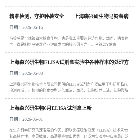
除未结合的抗原、抗体及酶标记物，以及非特异性吸附的干扰物质，从
而...
精准检测，守护种薯安全——上海森兴研生物马铃薯病
毒ELISA检测试剂盒的运用与优势
日期：2026-06-16
马铃薯是全球第四大粮食作物，也是我国重要的经济作物。然而，病毒病
害一直是制约马铃薯产业健康发展的核心因素之一。马铃薯Y病毒
（PVY）、马铃薯X病毒（PVX）、马铃薯卷叶病毒（PLRV）等常见病
毒侵染后，可...
上海森兴研生物ELISA试剂盒实验中各种样本的处理方
法和注意事项
日期：2026-06-08
上海森兴研生物技术有限公司提供的ELISA试剂盒广泛应用于科研和临床
检测领域，可检测的样本类型涵盖血清、血浆、细胞培养上清、细胞裂解
液、组织匀浆、尿液、唾液、脑脊液等多种生物样本。在ELISA实验中，
正...
上海森兴研生物6月ELISA试剂盒上新
日期：2026-06-01
在生命科学研究飞速发展的今天，酶联免疫吸附测定（ELISA）技术凭借
其高特异性、高灵敏度、高通量等突出优势，已成为实验室中应用最广泛