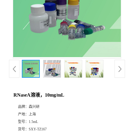
RNaseA溶液，10mg/mL
品牌：
森兴研
产地：
上海
型号：
1.5mL
货号：
SXY-TZ167