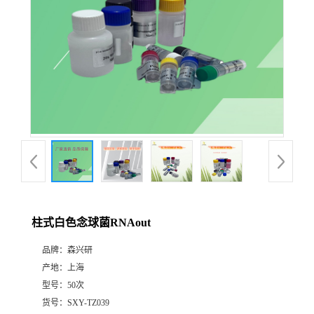
柱式白色念球菌RNAout
品牌：
森兴研
产地：
上海
型号：
50次
货号：
SXY-TZ039