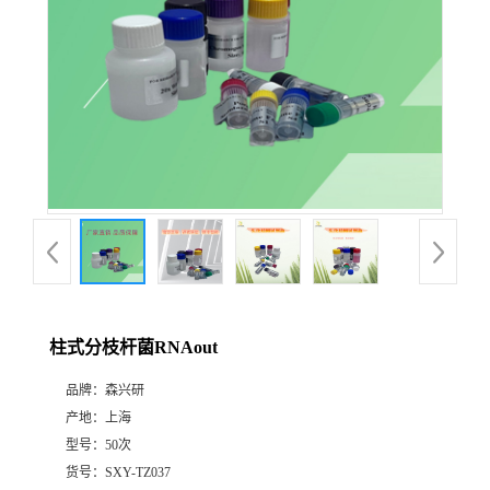
柱式分枝杆菌RNAout
品牌：
森兴研
产地：
上海
型号：
50次
货号：
SXY-TZ037