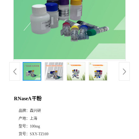
RNaseA干粉
品牌：
森兴研
产地：
上海
型号：
100mg
货号：
SXY-TZ169