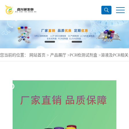
您当前的位置：
网站首页
>
产品展厅
>
PCR检测试剂盒
>
溶液及PCR相关
产品
>
CarbonateBufferedSaline（碳酸盐缓冲盐水），5X，pH9.0