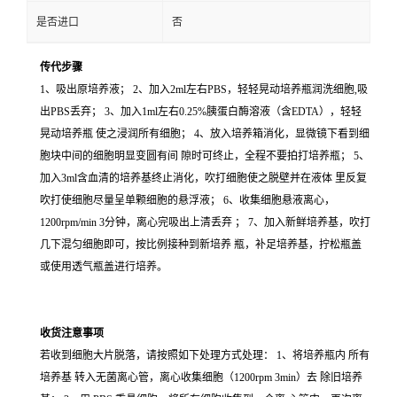
是否进口
否
传代步骤
1、吸出原培养液； 2、加入2ml左右PBS，轻轻晃动培养瓶润洗细胞,吸
出PBS丢弃； 3、加入1ml左右0.25%胰蛋白酶溶液（含EDTA），轻轻
晃动培养瓶 使之浸润所有细胞； 4、放入培养箱消化，显微镜下看到细
胞块中间的细胞明显变圆有间 隙时可终止，全程不要拍打培养瓶； 5、
加入3ml含血清的培养基终止消化，吹打细胞使之脱壁并在液体 里反复
吹打使细胞尽量呈单颗细胞的悬浮液； 6、收集细胞悬液离心，
1200rpm/min 3分钟，离心完吸出上清丢弃 ； 7、加入新鲜培养基，吹打
几下混匀细胞即可，按比例接种到新培养 瓶，补足培养基，拧松瓶盖
或使用透气瓶盖进行培养。
收货注意事项
若收到细胞大片脱落，请按照如下处理方式处理： 1、将培养瓶内 所有
培养基 转入无菌离心管，离心收集细胞（1200rpm 3min）去 除旧培养