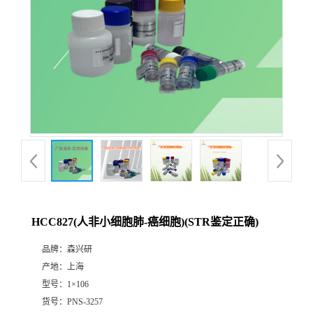
HCC827(人非小细胞肺-癌细胞)(STR鉴定正确)
品牌：
森兴研
产地：
上海
型号：
1×106
货号：
PNS-3257