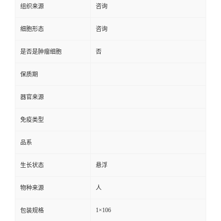
组织来源
咨询
细胞形态
咨询
是否是肿瘤细胞
否
保质期
器官来源
免疫类型
品系
生长状态
悬浮
物种来源
人
1×106
包装规格