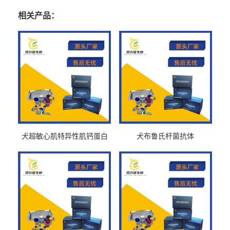
相关产品：
犬超敏心肌特异性肌钙蛋白
犬布鲁氏杆菌抗体
Ths-cTnTELISA试剂盒
BrucellaAbelisa试剂盒