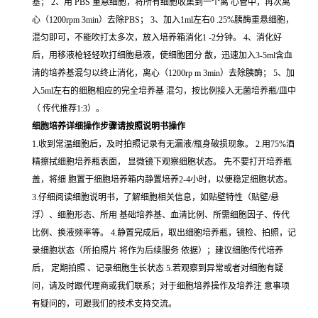
基； 2、用 PBS 重悬细胞，将所有细胞收集到一个离 心管中，再次离
心（1200rpm 3min）去除PBS； 3、加入1ml左右0 .25%胰酶重悬细胞，
混匀即可，不能吹打太多次，放入培养箱消化1 -2分钟。 4、消化好
后，用移液枪轻轻吹打细胞悬液，使细胞团分 散，迅速加入3-5ml含血
清的培养基混匀以终止消化，离心（1200rp m 3min）去除胰酶； 5、加
入5ml左右的细胞相应的完全培养基 混匀，按比例接入无菌培养瓶/皿中
（ 传代推荐1:3）。
细胞培养详细操作步骤请按照说明书操作
1.收到常温细胞后，及时拍照记录有无漏液/瓶身破损现象。 2.用75%酒
精擦拭细胞培养瓶表面， 显微镜下观察细胞状态。 先不要打开培养瓶
盖，将细 胞置于细胞培养箱内静置培养2-4小时，以便稳定细胞状态。
3.仔细阅读细胞说明书，了解细胞相关信息，如贴壁特性（贴壁/悬
浮）、细胞形态、所用 基础培养基、血清比例、所需细胞因子、传代
比例、换液频率等。 4.静置完成后，取出细胞培养瓶，镜检、拍照，记
录细胞状态（所拍照片 将作为后续服务 依据）；建议细胞传代培养
后， 定期拍照 、记录细胞生长状态 5.若观察到异常或者对细胞有疑
问，请及时跟代理商或我们联系；对于细胞培养操作及培养注 意事项
有疑问的，可跟我们的技术支持交流。