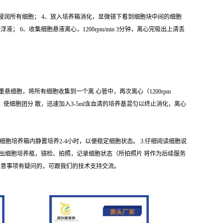
 使之浸润所有细胞； 4、放入培养箱消化，显微镜下看到细胞块中间的细胞
6、收集细胞悬液离心，1200rpm/min 3分钟，离心完吸出上清丢
 重悬细胞，将所有细胞收集到一个离 心管中，再次离心（1200rpm
悬液，使细胞团分 散，迅速加入3-5ml含血清的培养基混匀以终止消化，离心
细胞培养箱内静置培养2-4小时，以便稳定细胞状态。 3.仔细阅读细胞说
取出细胞培养瓶，镜检、拍照，记录细胞状态（所拍照片 将作为后续服务
注 意事项有疑问的，可跟我们的技术支持交流。