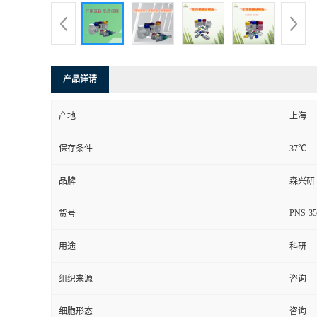
产品详请
产地
上海
保存条件
37℃
品牌
森兴研
PNS-35
货号
用途
科研
组织来源
咨询
细胞形态
咨询