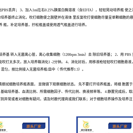
出PBS丢弃； 3、加入1ml左右0.25%胰蛋白酶溶液（含EDTA），轻轻晃动培养瓶
培养基终止消化，吹打细胞使之脱壁并在液体 里反复吹打使细胞尽量呈单颗细胞的悬浮液； 
培养 瓶，补足培养基，拧松瓶盖或使用透气瓶盖进行培养。
转入无菌离心管，离心收集细胞（1200rpm 3min）去 除旧培养基； 2、用 PBS
即可，不能吹打太多次，放入培养箱消化1 -2分钟。 4、消化好后，用移液枪轻轻吹打细胞
养基 混匀，按比例接入无菌培养瓶/皿中（ 传代推荐1:3）。
%酒精擦拭细胞培养瓶表面， 显微镜下观察细胞状态。 先不要打开培养瓶盖，将细 胞置于
 基础培养基、血清比例、所需细胞因子、传代比例、换液频率等。 4.静置完成后，
若观察到异常或者对细胞有疑问，请及时跟代理商或我们联系；对于细胞培养操作及培养