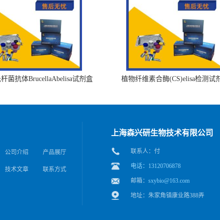
菌抗体BrucellaAbelisa试剂盒
植物纤维素合酶(CS)elisa检测试
上海森兴研生物技术有限公司
联系人：付
公司介绍
产品展厅
电话：13120706878
技术文章
联系方式
邮箱：
sxybio@163.com
地址：朱家角镇康业路388弄