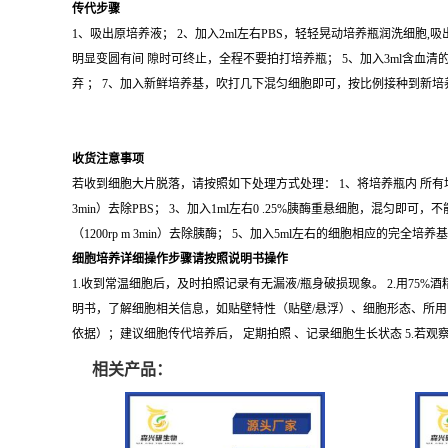
传代步骤
1、吸出原培养液； 2、加入2ml左右PBS，轻轻晃动培养瓶润洗细胞,吸
明显变圆有间 隙时可终止，全程不要拍打培养瓶； 5、加入3ml含血清的
弃 ； 7、加入新鲜培养基，吹打几下混匀细胞即可，按比例接种到新
收货注意事项
若收到细胞大片脱落，请按照如下处理方式处理： 1、将培养瓶内 所有培养基 
3min）去除PBS； 3、加入1ml左右0 .25%胰酶重悬细胞，混匀
（1200rp m 3min）去除胰酶； 5、加入5ml左右的细胞相应的完全培
细胞培养详细操作步骤请按照说明书操作
1.收到常温细胞后，及时拍照记录有无漏液/瓶身破损现象。 2.用75
明书，了解细胞相关信息，如贴壁特性（贴壁/悬浮）、细胞形态、所用
依据）；建议细胞传代培养后， 定期拍照 、记录细胞生长状态 5.
相关产品：