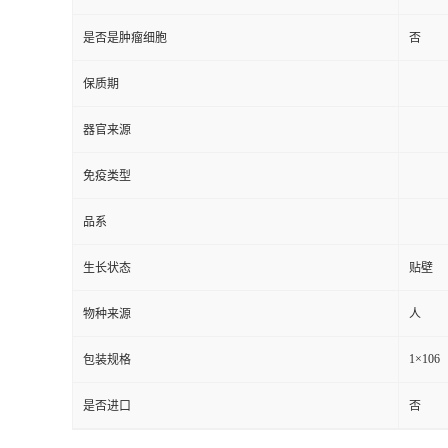
是否是肿瘤细胞
否
保质期
器官来源
免疫类型
品系
生长状态
贴壁
物种来源
人
1×106
包装规格
是否进口
否