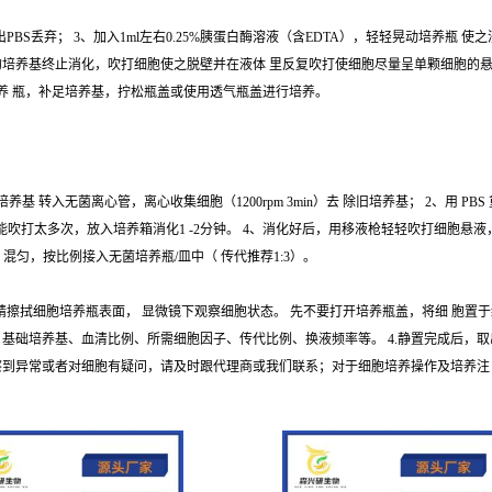
出PBS丢弃； 3、加入1ml左右0.25%胰蛋白酶溶液（含EDTA），轻轻晃动培养瓶
培养基终止消化，吹打细胞使之脱壁并在液体 里反复吹打使细胞尽量呈单颗细胞的悬浮液； 
培养 瓶，补足培养基，拧松瓶盖或使用透气瓶盖进行培养。
转入无菌离心管，离心收集细胞（1200rpm 3min）去 除旧培养基； 2、用 PBS
即可，不能吹打太多次，放入培养箱消化1 -2分钟。 4、消化好后，用移液枪轻轻吹打细胞
养基 混匀，按比例接入无菌培养瓶/皿中（ 传代推荐1:3）。
%酒精擦拭细胞培养瓶表面， 显微镜下观察细胞状态。 先不要打开培养瓶盖，将细 胞置于
 基础培养基、血清比例、所需细胞因子、传代比例、换液频率等。 4.静置完成后，
若观察到异常或者对细胞有疑问，请及时跟代理商或我们联系；对于细胞培养操作及培养