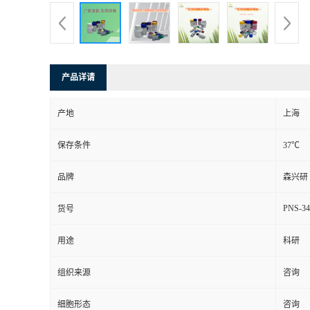
产品详请
产地
上海
保存条件
37℃
品牌
森兴研
PNS-34
货号
用途
科研
组织来源
咨询
细胞形态
咨询