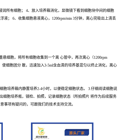
 使之浸润所有细胞； 4、放入培养箱消化，显微镜下看到细胞块中间的细胞
6、收集细胞悬液离心，1200rpm/min 3分钟，离心完吸出上清丢
 重悬细胞，将所有细胞收集到一个离 心管中，再次离心（1200rpm
悬液，使细胞团分 散，迅速加入3-5ml含血清的培养基混匀以终止消化，离心
细胞培养箱内静置培养2-4小时，以便稳定细胞状态。 3.仔细阅读细胞说
取出细胞培养瓶，镜检、拍照，记录细胞状态（所拍照片 将作为后续服务
注 意事项有疑问的，可跟我们的技术支持交流。