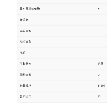
是否是肿瘤细胞
否
保质期
器官来源
免疫类型
品系
生长状态
贴壁
物种来源
人
1×106
包装规格
是否进口
否