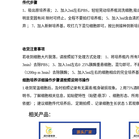
传代步骤
1、吸出原培养液； 2、加入2ml左右PBS，轻轻晃动培养瓶润洗细胞,吸
明显变圆有间 隙时可终止，全程不要拍打培养瓶； 5、加入3ml含血清的
弃 ； 7、加入新鲜培养基，吹打几下混匀细胞即可，按比例接种到新
收货注意事项
若收到细胞大片脱落，请按照如下处理方式处理： 1、将培养瓶内 所有培养基 
3min）去除PBS； 3、加入1ml左右0 .25%胰酶重悬细胞，混匀
（1200rp m 3min）去除胰酶； 5、加入5ml左右的细胞相应的完全培
细胞培养详细操作步骤请按照说明书操作
1.收到常温细胞后，及时拍照记录有无漏液/瓶身破损现象。 2.用75
明书，了解细胞相关信息，如贴壁特性（贴壁/悬浮）、细胞形态、所用
依据）；建议细胞传代培养后， 定期拍照 、记录细胞生长状态 5.
相关产品：