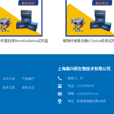
菌抗体BrucellaAbelisa试剂盒
植物纤维素合酶(CS)elisa检测试
上海森兴研生物技术有限公司
联系人：付
公司介绍
产品展厅
电话：13120706878
技术文章
联系方式
邮箱：
sxybio@163.com
地址：朱家角镇康业路388弄