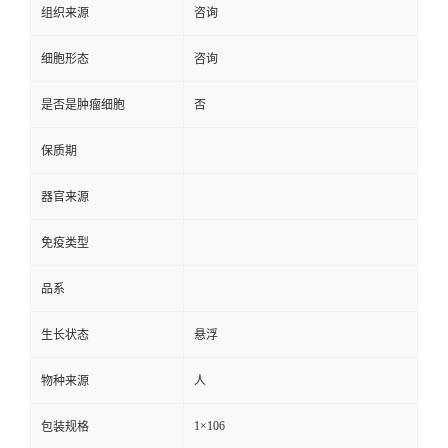
组织来源
咨询
细胞形态
咨询
是否是肿瘤细胞
否
保质期
器官来源
免疫类型
品系
生长状态
悬浮
物种来源
人
1×106
包装规格