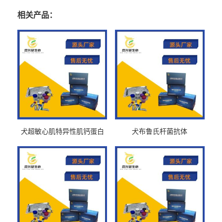
相关产品：
犬超敏心肌特异性肌钙蛋白
犬布鲁氏杆菌抗体
Ths-cTnTELISA试剂盒
BrucellaAbelisa试剂盒