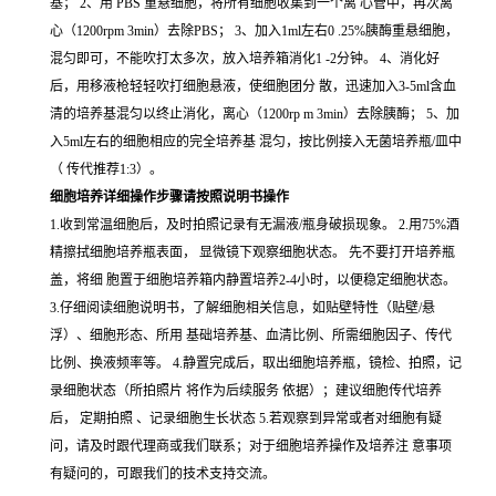
基； 2、用 PBS 重悬细胞，将所有细胞收集到一个离 心管中，再次离
心（1200rpm 3min）去除PBS； 3、加入1ml左右0 .25%胰酶重悬细胞，
混匀即可，不能吹打太多次，放入培养箱消化1 -2分钟。 4、消化好
后，用移液枪轻轻吹打细胞悬液，使细胞团分 散，迅速加入3-5ml含血
清的培养基混匀以终止消化，离心（1200rp m 3min）去除胰酶； 5、加
入5ml左右的细胞相应的完全培养基 混匀，按比例接入无菌培养瓶/皿中
（ 传代推荐1:3）。
细胞培养详细操作步骤请按照说明书操作
1.收到常温细胞后，及时拍照记录有无漏液/瓶身破损现象。 2.用75%酒
精擦拭细胞培养瓶表面， 显微镜下观察细胞状态。 先不要打开培养瓶
盖，将细 胞置于细胞培养箱内静置培养2-4小时，以便稳定细胞状态。
3.仔细阅读细胞说明书，了解细胞相关信息，如贴壁特性（贴壁/悬
浮）、细胞形态、所用 基础培养基、血清比例、所需细胞因子、传代
比例、换液频率等。 4.静置完成后，取出细胞培养瓶，镜检、拍照，记
录细胞状态（所拍照片 将作为后续服务 依据）；建议细胞传代培养
后， 定期拍照 、记录细胞生长状态 5.若观察到异常或者对细胞有疑
问，请及时跟代理商或我们联系；对于细胞培养操作及培养注 意事项
有疑问的，可跟我们的技术支持交流。