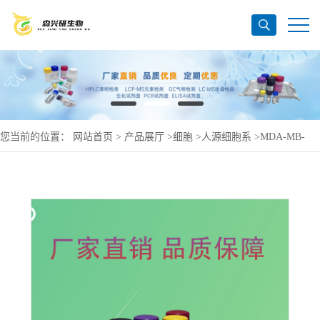
您当前的位置：
网站首页
>
产品展厅
>
细胞
>
人源细胞系
>
MDA-MB-
231(人乳-腺-癌细胞)(L15)(STR鉴定正确)