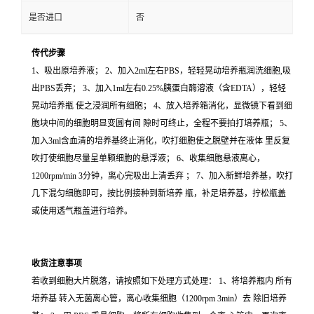
是否进口
否
传代步骤
1、吸出原培养液； 2、加入2ml左右PBS，轻轻晃动培养瓶润洗细胞,吸
出PBS丢弃； 3、加入1ml左右0.25%胰蛋白酶溶液（含EDTA），轻轻
晃动培养瓶 使之浸润所有细胞； 4、放入培养箱消化，显微镜下看到细
胞块中间的细胞明显变圆有间 隙时可终止，全程不要拍打培养瓶； 5、
加入3ml含血清的培养基终止消化，吹打细胞使之脱壁并在液体 里反复
吹打使细胞尽量呈单颗细胞的悬浮液； 6、收集细胞悬液离心，
1200rpm/min 3分钟，离心完吸出上清丢弃 ； 7、加入新鲜培养基，吹打
几下混匀细胞即可，按比例接种到新培养 瓶，补足培养基，拧松瓶盖
或使用透气瓶盖进行培养。
收货注意事项
若收到细胞大片脱落，请按照如下处理方式处理： 1、将培养瓶内 所有
培养基 转入无菌离心管，离心收集细胞（1200rpm 3min）去 除旧培养