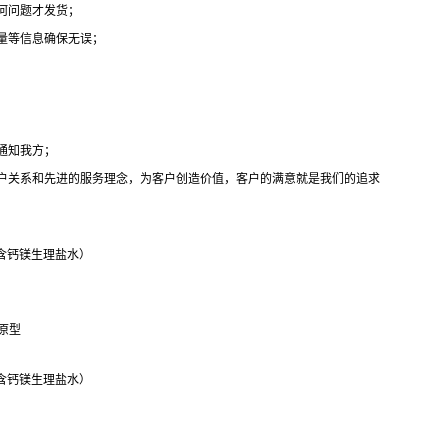
何问题才发货；
量等信息确保无误；
通知我方；
户关系和先进的服务理念，为客户创造价值，客户的满意就是我们的追求
洛拿缓冲的含钙镁生理盐水）
还原型
洛拿缓冲的含钙镁生理盐水）