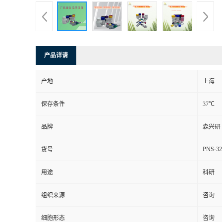
产品详请
产地
上海
保存条件
37℃
品牌
森兴研
PNS-32
货号
用途
科研
组织来源
咨询
细胞形态
咨询