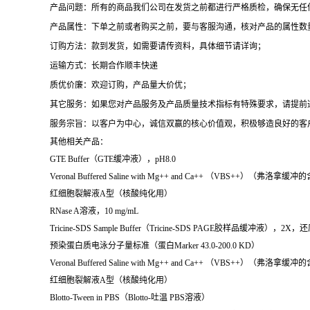
产品问题：所有的商品我们公司在发货之前都进行严格质检，确保无任
产品属性：下单之前或者购买之前，要与客服沟通，核对产品的属性数
订购方法：款到发货，如需要请传资料，具体细节请详询；
运输方式：长期合作顺丰快递
质优价廉：欢迎订购，产品量大价优；
其它服务：如果您对产品服务及产品质量技术指标有特殊要求，请提前
服务宗旨：以客户为中心，诚信双赢的核心价值观，积极够造良好的客
其他相关产品：
GTE Buffer（GTE缓冲液），pH8.0
Veronal Buffered Saline with Mg++ and Ca++ （VBS++）（弗
红细胞裂解液A型（核酸纯化用）
RNase A溶液，10 mg/mL
Tricine-SDS Sample Buffer（Tricine-SDS PAGE胶样品缓冲液），2X，
预染蛋白质电泳分子量标准（蛋白Marker 43.0-200.0 KD）
Veronal Buffered Saline with Mg++ and Ca++ （VBS++）（弗
红细胞裂解液A型（核酸纯化用）
Blotto-Tween in PBS（Blotto-吐温 PBS溶液）