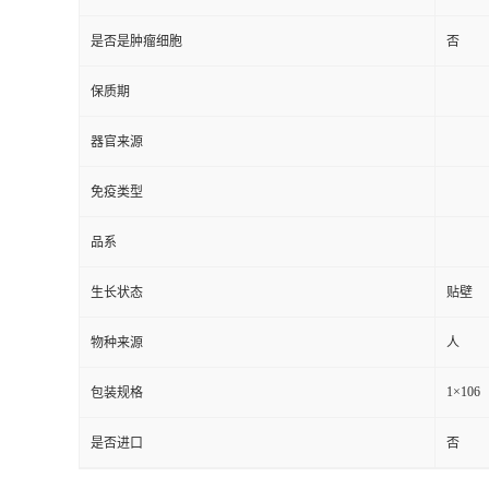
是否是肿瘤细胞
否
保质期
器官来源
免疫类型
品系
生长状态
贴壁
物种来源
人
1×106
包装规格
是否进口
否