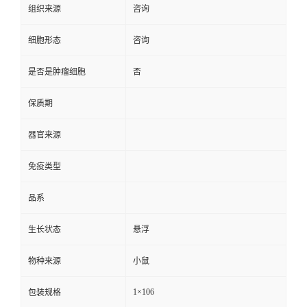
组织来源
咨询
细胞形态
咨询
是否是肿瘤细胞
否
保质期
器官来源
免疫类型
品系
生长状态
悬浮
物种来源
小鼠
1×106
包装规格