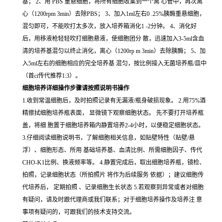
基； 2、用 PBS 重悬细胞，将所有细胞收集到一个离 心管中，再次离
心（1200rpm 3min）去除PBS； 3、加入1ml左右0 .25%胰酶重悬细胞，
混匀即可，不能吹打太多次，放入培养箱消化1 -2分钟。 4、消化好
后，用移液枪轻轻吹打细胞悬液，使细胞团分 散，迅速加入3-5ml含血
清的培养基混匀以终止消化，离心（1200rp m 3min）去除胰酶； 5、加
入5ml左右的细胞相应的完全培养基 混匀，按比例接入无菌培养瓶/皿中
（首ci传代推荐1:3）。
细胞培养详细操作步骤请按照说明书操作
1.收到常温细胞后，及时拍照记录有无漏液/瓶身破损现象。 2.用75%酒
精擦拭细胞培养瓶表面， 显微镜下观察细胞状态。 先不要打开培养瓶
盖，将细 胞置于细胞培养箱内静置培养2-4小时，以便稳定细胞状态。
3.仔细阅读细胞说明书，了解细胞相关信息，如贴壁特性（贴壁/悬
浮）、细胞形态、所用 基础培养基、血清比例、所需细胞因子、传代
CHO-K1比例、换液频率等。 4.静置完成后，取出细胞培养瓶，镜检、
拍照，记录细胞状态（所拍照片 将作为后续服务 依据）；建议细胞传
代培养后， 定期拍照 、记录细胞生长状态 5.若观察到异常或者对细胞
有疑问，请及时跟代理商或我们联系；对于细胞培养操作及培养注 意
事项有疑问的，可跟我们的技术支持交流。