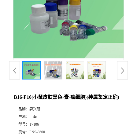
B16-F10(小鼠皮肤黑色-素-瘤细胞)(种属鉴定正确)
品牌：
森兴研
产地：
上海
型号：
1×106
货号：
PNS-3600