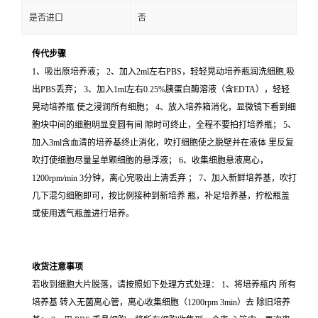
是否进口
否
传代步骤
1、吸出原培养液； 2、加入2ml左右PBS，轻轻晃动培养瓶润洗细胞,吸
出PBS丢弃； 3、加入1ml左右0.25%胰蛋白酶溶液（含EDTA），轻轻
晃动培养瓶 使之浸润所有细胞； 4、放入培养箱消化，显微镜下看到细
胞块中间的细胞明显变圆有间 隙时可终止，全程不要拍打培养瓶； 5、
加入3ml含血清的培养基终止消化，吹打细胞使之脱壁并在液体 里反复
吹打使细胞尽量呈单颗细胞的悬浮液； 6、收集细胞悬液离心，
1200rpm/min 3分钟，离心完吸出上清丢弃 ； 7、加入新鲜培养基，吹打
几下混匀细胞即可，按比例接种到新培养 瓶，补足培养基，拧松瓶盖
或使用透气瓶盖进行培养。
收货注意事项
若收到细胞大片脱落，请按照如下处理方式处理： 1、将培养瓶内 所有
培养基 转入无菌离心管，离心收集细胞（1200rpm 3min）去 除旧培养