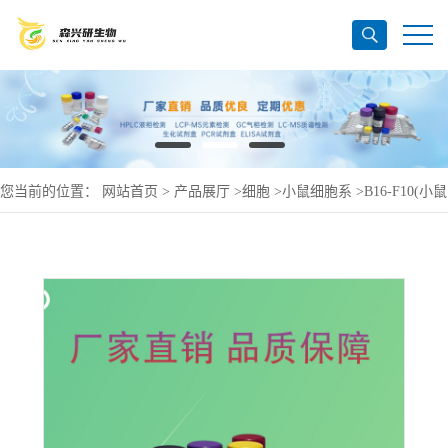
您当前的位置：
网站首页
>
产品展厅
>
细胞
>
小鼠细胞系
>
B16-F10(小鼠
皮肤黑色-素-瘤细胞)(种属鉴定正确)