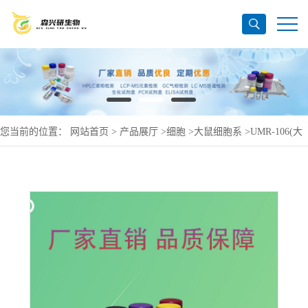
您当前的位置：
网站首页
>
产品展厅
>
细胞
>
大鼠细胞系
>
UMR-106(大
鼠骨-肉-瘤细胞)(种属鉴定正确)