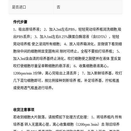
是否进口
否
传代步骤
1、吸出原培养液； 2、加入2ml左右PBS，轻轻晃动培养瓶润洗细胞,吸
出PBS丢弃； 3、加入1ml左右0.25%胰蛋白酶溶液（含EDTA），轻轻
晃动培养瓶 使之浸润所有细胞； 4、放入培养箱消化，显微镜下看到细
胞块中间的细胞明显变圆有间 隙时可终止，全程不要拍打培养瓶； 5、
加入3ml含血清的培养基终止消化，吹打细胞使之脱壁并在液体 里反复
吹打使细胞尽量呈单颗细胞的悬浮液； 6、收集细胞悬液离心，
1200rpm/min 3分钟，离心完吸出上清丢弃 ； 7、加入新鲜培养基，吹打
几下混匀细胞即可，按比例接种到新培养 瓶，补足培养基，拧松瓶盖
或使用透气瓶盖进行培养。
收货注意事项
若收到细胞大片脱落，请按照如下处理方式处理： 1、将培养瓶内 所有
培养基 转入无菌离心管，离心收集细胞（1200rpm 3min）去 除旧培养