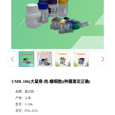
UMR-106(大鼠骨-肉-瘤细胞)(种属鉴定正确)
品牌：
森兴研
产地：
上海
型号：
1×106
货号：
PNS-3555