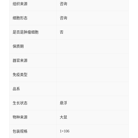
组织来源
咨询
细胞形态
咨询
是否是肿瘤细胞
否
保质期
器官来源
免疫类型
品系
生长状态
悬浮
物种来源
大鼠
1×106
包装规格