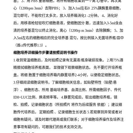
基； 2、用 PBS 重悬细胞，将所有细胞收集到一个离 心管中，再次离
心（1200rpm 3min）去除PBS； 3、加入1ml左右0 .25%胰酶重悬细胞，
混匀即可，不能吹打太多次，放入培养箱消化1 -2分钟。 4、消化好
后，用移液枪轻轻吹打细胞悬液，使细胞团分 散，迅速加入3-5ml含血
清的培养基混匀以终止消化，离心（1200rp m 3min）去除胰酶； 5、加
入5ml左右的细胞相应的完全培养基 混匀，按比例接入无菌培养瓶/皿中
（首ci传代推荐1:3）。
细胞培养详细操作步骤请按照说明书操作
1.收到常温细胞后，及时拍照记录有无漏液/瓶身破损现象。 2.用75%酒
精擦拭细胞培养瓶表面， 显微镜下观察细胞状态。 先不要打开培养瓶
盖，将细 胞置于细胞培养箱内静置培养2-4小时，以便稳定细胞状态。
3.仔细阅读细胞说明书，了解细胞相关信息，如贴壁特性（贴壁/悬
浮）、细胞形态、所用 基础培养基、血清比例、所需细胞因子、传代
ID8+LUC比例、换液频率等。 4.静置完成后，取出细胞培养瓶，镜
检、拍照，记录细胞状态（所拍照片 将作为后续服务 依据）；建议细
胞传代培养后， 定期拍照 、记录细胞生长状态 5.若观察到异常或者对
细胞有疑问，请及时跟代理商或我们联系；对于细胞培养操作及培养注
意事项有疑问的，可跟我们的技术支持交流。