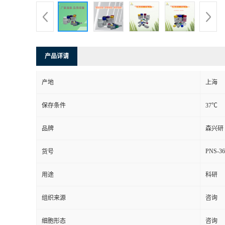
产品详请
产地
上海
保存条件
37℃
品牌
森兴研
PNS-36
货号
用途
科研
组织来源
咨询
细胞形态
咨询