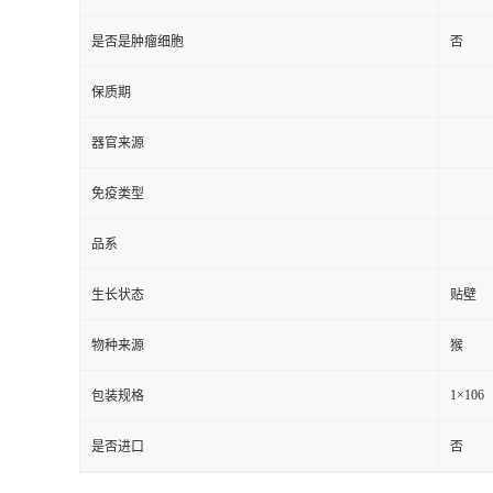
是否是肿瘤细胞
否
保质期
器官来源
免疫类型
品系
生长状态
贴壁
物种来源
猴
1×106
包装规格
是否进口
否