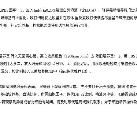
出PBS丢弃； 3、加入1ml左右0.25%胰蛋白酶溶液（含EDTA），轻轻晃动培养瓶
培养基终止消化，吹打细胞使之脱壁并在液体 里反复吹打使细胞尽量呈单颗细胞的悬浮液； 
培养 瓶，补足培养基，拧松瓶盖或使用透气瓶盖进行培养。
转入无菌离心管，离心收集细胞（1200rpm 3min）去 除旧培养基； 2、用 PBS
即可，不能吹打太多次，放入培养箱消化1 -2分钟。 4、消化好后，用移液枪轻轻吹打细胞
养基 混匀，按比例接入无菌培养瓶/皿中（首ci传代推荐1:3）。
%酒精擦拭细胞培养瓶表面， 显微镜下观察细胞状态。 先不要打开培养瓶盖，将细 胞置于
基础培养基、血清比例、所需细胞因子、传代DH-82比例、换液频率等。 4.静置完
态 5.若观察到异常或者对细胞有疑问，请及时跟代理商或我们联系；对于细胞培养操作