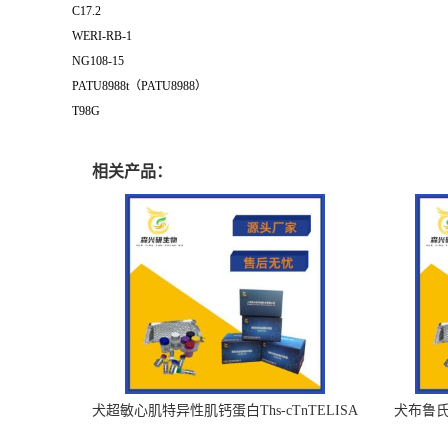
C17.2
WERI-RB-1
NG108-15
PATU8988t（PATU8988）
T98G
相关产品：
犬超敏心肌特异性肌钙蛋白Ths-cTnTELISA
犬布鲁氏杆
试剂盒