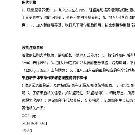
传代步骤
1、吸出原培养液； 2、加入2ml左右PBS，轻轻晃动培养瓶润洗细胞,吸
明显变圆有间 隙时可终止，全程不要拍打培养瓶； 5、加入3ml含血清的
弃 ； 7、加入新鲜培养基，吹打几下混匀细胞即可，按比例接种到新
收货注意事项
若收到细胞大片脱落，请按照如下处理方式处理： 1、将培养瓶内 所有培养基 
3min）去除PBS； 3、加入1ml左右0 .25%胰酶重悬细胞，混匀
（1200rp m 3min）去除胰酶； 5、加入5ml左右的细胞相应的完全培
细胞培养详细操作步骤请按照说明书操作
1.收到常温细胞后，及时拍照记录有无漏液/瓶身破损现象。 2.用75
明书，了解细胞相关信息，如贴壁特性（贴壁/悬浮）、细胞形态、所用 
续服务 依据）；建议细胞传代培养后， 定期拍照 、记录细胞生长状
其他相关产品：
GC-1 spg
NCI-H661[h661]
bEnd.3