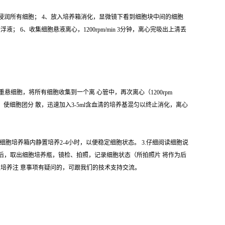
 使之浸润所有细胞； 4、放入培养箱消化，显微镜下看到细胞块中间的细胞
6、收集细胞悬液离心，1200rpm/min 3分钟，离心完吸出上清丢
 重悬细胞，将所有细胞收集到一个离 心管中，再次离心（1200rpm
悬液，使细胞团分 散，迅速加入3-5ml含血清的培养基混匀以终止消化，离心
细胞培养箱内静置培养2-4小时，以便稳定细胞状态。 3.仔细阅读细胞说
成后，取出细胞培养瓶，镜检、拍照，记录细胞状态（所拍照片 将作为后
及培养注 意事项有疑问的，可跟我们的技术支持交流。