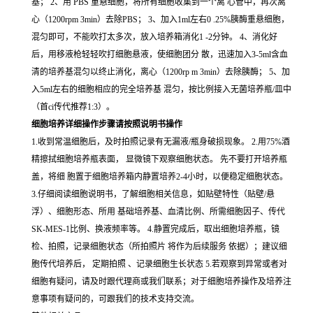
基； 2、用 PBS 重悬细胞，将所有细胞收集到一个离 心管中，再次离
心（1200rpm 3min）去除PBS； 3、加入1ml左右0 .25%胰酶重悬细胞，
混匀即可，不能吹打太多次，放入培养箱消化1 -2分钟。 4、消化好
后，用移液枪轻轻吹打细胞悬液，使细胞团分 散，迅速加入3-5ml含血
清的培养基混匀以终止消化，离心（1200rp m 3min）去除胰酶； 5、加
入5ml左右的细胞相应的完全培养基 混匀，按比例接入无菌培养瓶/皿中
（首ci传代推荐1:3）。
细胞培养详细操作步骤请按照说明书操作
1.收到常温细胞后，及时拍照记录有无漏液/瓶身破损现象。 2.用75%酒
精擦拭细胞培养瓶表面， 显微镜下观察细胞状态。 先不要打开培养瓶
盖，将细 胞置于细胞培养箱内静置培养2-4小时，以便稳定细胞状态。
3.仔细阅读细胞说明书，了解细胞相关信息，如贴壁特性（贴壁/悬
浮）、细胞形态、所用 基础培养基、血清比例、所需细胞因子、传代
SK-MES-1比例、换液频率等。 4.静置完成后，取出细胞培养瓶，镜
检、拍照，记录细胞状态（所拍照片 将作为后续服务 依据）；建议细
胞传代培养后， 定期拍照 、记录细胞生长状态 5.若观察到异常或者对
细胞有疑问，请及时跟代理商或我们联系；对于细胞培养操作及培养注
意事项有疑问的，可跟我们的技术支持交流。