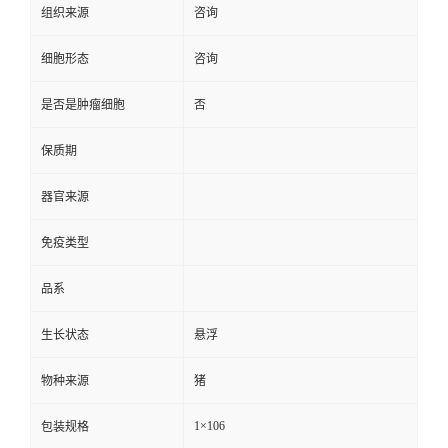
组织来源
咨询
细胞形态
咨询
是否是肿瘤细胞
否
保质期
器官来源
免疫类型
品系
生长状态
悬浮
物种来源
猪
1×106
包装规格