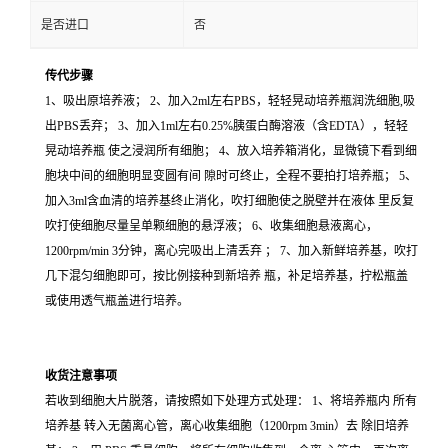
是否进口
否
传代步骤
1、吸出原培养液； 2、加入2ml左右PBS，轻轻晃动培养瓶润洗细胞,吸
出PBS丢弃； 3、加入1ml左右0.25%胰蛋白酶溶液（含EDTA），轻轻
晃动培养瓶 使之浸润所有细胞； 4、放入培养箱消化，显微镜下看到细
胞块中间的细胞明显变圆有间 隙时可终止，全程不要拍打培养瓶； 5、
加入3ml含血清的培养基终止消化，吹打细胞使之脱壁并在液体 里反复
吹打使细胞尽量呈单颗细胞的悬浮液； 6、收集细胞悬液离心，
1200rpm/min 3分钟，离心完吸出上清丢弃 ； 7、加入新鲜培养基，吹打
几下混匀细胞即可，按比例接种到新培养 瓶，补足培养基，拧松瓶盖
或使用透气瓶盖进行培养。
收货注意事项
若收到细胞大片脱落，请按照如下处理方式处理： 1、将培养瓶内 所有
培养基 转入无菌离心管，离心收集细胞（1200rpm 3min）去 除旧培养