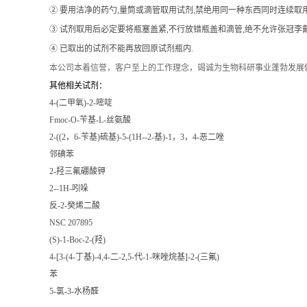
② 要用洁净的药勺,量筒或滴管取用试剂,禁绝用同一种东西同时连续取
③ 试剂取用后必定要将瓶塞盖紧,不行放错瓶盖和滴管,绝不允许张冠李戴
④ 已取出的试剂不能再放回原试剂瓶内.
本公司本着信誉
，客户至上的工作理念，竭诚为生物科研事业蓬勃发展
其他相关试剂：
4-(二甲氧)-2-嘧啶
Fmoc-O-苄基-L-丝氨酸
2-((2，6-苄基)硫基)-5-(1H--2-基)-1，3，4-恶二唑
邻碘苯
2-羟三氟硼酸钾
2--1H-吲哚
反-2-癸烯二酸
NSC 207895
(S)-1-Boc-2-(羟)
4-[3-(4-丁基)-4,4-二-2,5-代-1-咪唑烷基]-2-(三氟)
苯
5-氯-3-水杨醛