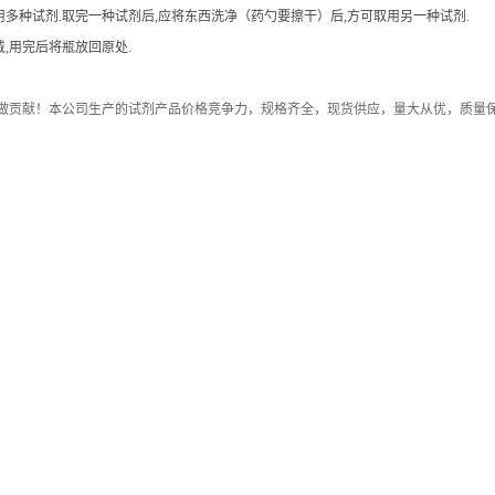
用多种试剂.取完一种试剂后,应将东西洗净（药勺要擦干）后,方可取用另一种试剂.
,用完后将瓶放回原处.
做贡献！本公司生产的试剂产品价格竞争力，规格齐全，现货供应，量大从优，质量