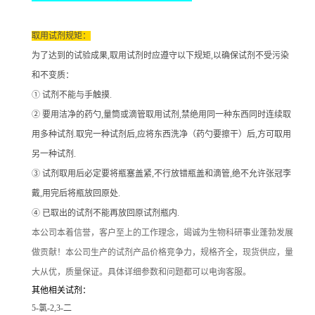
取用试剂规矩：
为了达到的试验成果
,取用试剂时应遵守以下规矩,以确保试剂不受污染
和不变质：
① 试剂不能与手触摸.
② 要用洁净的药勺,量筒或滴管取用试剂,禁绝用同一种东西同时连续取
用多种试剂.取完一种试剂后,应将东西洗净（药勺要擦干）后,方可取用
另一种试剂.
③ 试剂取用后必定要将瓶塞盖紧,不行放错瓶盖和滴管,绝不允许张冠李
戴,用完后将瓶放回原处.
④ 已取出的试剂不能再放回原试剂瓶内.
本公司本着信誉
，客户至上的工作理念，竭诚为生物科研事业蓬勃发展
做贡献！本公司生产的试剂产品价格竞争力，规格齐全，现货供应，量
大从优，质量保证。具体详细参数和问题都可以电询客服。
其他相关试剂：
5-氯-2,3-二