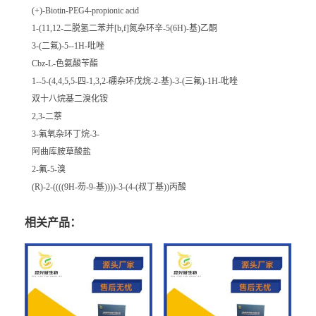
(+)-Biotin-PEG4-propionic acid
1-(11,12-二脱氢二苯并[b,f]氮杂环辛-5(6H)-基)乙酮
3-(二氟)-5--1H-吡唑
Cbz-L-色氨酸苄酯
1--5-(4,4,5,5-四-1,3,2-硼杂环戊烷-2-基)-3-(三氟)-1H-吡唑
双十八烷基二溴化铵
2,3-二萘
3-氟氧杂环丁烷-3-
阿曲库胺草酸盐
2-氟-5-溴
(R)-2-((((9H-芴-9-基))))-3-(4-(叔丁基))丙酸
相关产品：