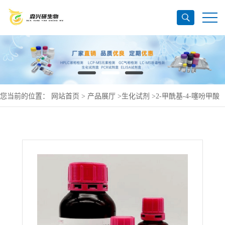
您当前的位置：
网站首页
>
产品展厅
>
生化试剂
>
2-甲酰基-4-噻吩甲酸
甲酯