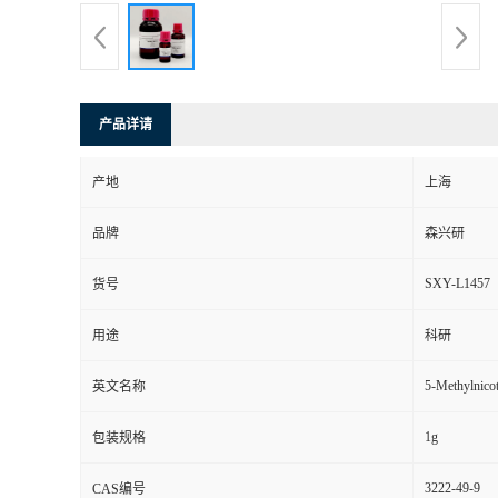
产品详请
产地
上海
品牌
森兴研
SXY-L1457
货号
用途
科研
5-Methylnicot
英文名称
1g
包装规格
3222-49-9
CAS编号