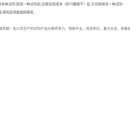
用多种试剂.取完一种试剂后,应将东西洗净（药勺要擦干）后,方可取用另一种试剂.
,用完后将瓶放回原处.
做贡献！本公司生产的试剂产品价格竞争力，规格齐全，现货供应，量大从优，质量