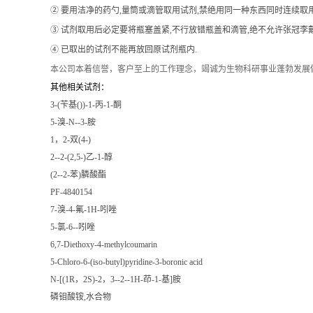
② 要用洁净的药勺,量筒或滴管取用试剂,禁绝用同一种东西同时连续取
③ 试剂取用后必定要将瓶塞盖紧,不行放错瓶盖和滴管,绝不允许张冠李戴
④ 已取出的试剂不能再放回原试剂瓶内.
本公司本着信誉
，客户至上的工作理念，竭诚为生物科研事业蓬勃发展
其他相关试剂：
3-(苄基())-1-丙-1-酮
5-溴-N--3-胺
1，2-双(4-)
2--2-(2,5-)乙-1-醇
(2--2-苯)膦酸酯
PF-4840154
7-溴-4-氟-1H-吲唑
5-氯-6--吲唑
6,7-Diethoxy-4-methylcoumarin
5-Chloro-6-(iso-butyl)pyridine-3-boronic acid
N-[(1R，2S)-2，3--2--1H-茚-1-基]胺
磷钼酸铵,水合物