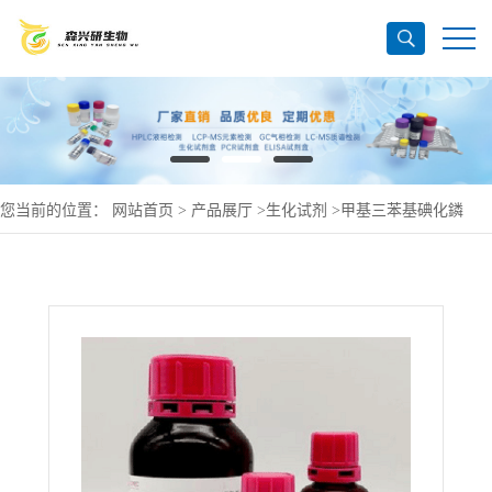
您当前的位置：
网站首页
>
产品展厅
>
生化试剂
>
甲基三苯基碘化鏻