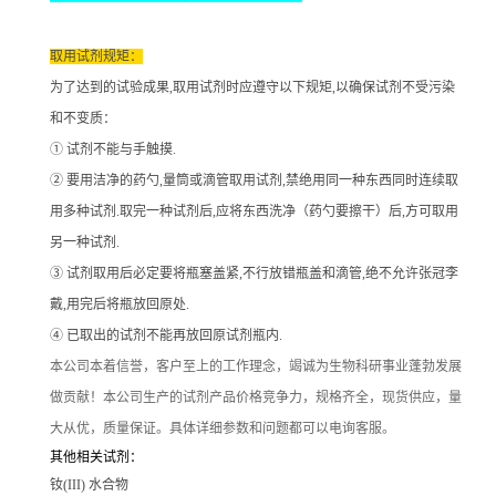
取用试剂规矩：
为了达到的试验成果
,取用试剂时应遵守以下规矩,以确保试剂不受污染
和不变质：
① 试剂不能与手触摸.
② 要用洁净的药勺,量筒或滴管取用试剂,禁绝用同一种东西同时连续取
用多种试剂.取完一种试剂后,应将东西洗净（药勺要擦干）后,方可取用
另一种试剂.
③ 试剂取用后必定要将瓶塞盖紧,不行放错瓶盖和滴管,绝不允许张冠李
戴,用完后将瓶放回原处.
④ 已取出的试剂不能再放回原试剂瓶内.
本公司本着信誉
，客户至上的工作理念，竭诚为生物科研事业蓬勃发展
做贡献！本公司生产的试剂产品价格竞争力，规格齐全，现货供应，量
大从优，质量保证。具体详细参数和问题都可以电询客服。
其他相关试剂：
钕(III) 水合物