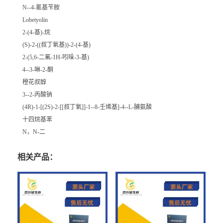
N--4-氰基苄胺
Lobetyolin
2-(4-基)-烷
(S)-2-((叔丁氧基))-2-(4-基)
2-(5,6-二氟-1H-吲哚-3-基)
4--3-啉-2-酮
橙花叔醇
3--2-丙酸钠
(4R)-1-[(2S)-2-[[叔丁氧]]-1--8-壬烯基]-4--L-脯氨酸
十四烷基苯
N，N-二
相关产品：