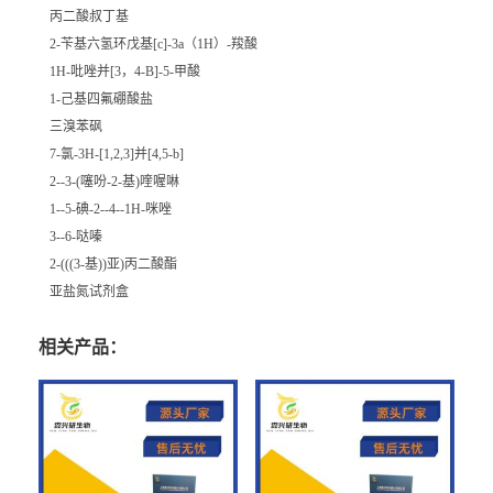
丙二酸叔丁基
2-苄基六氢环戊基[c]-3a（1H）-羧酸
1H-吡唑并[3，4-B]-5-甲酸
1-己基四氟硼酸盐
三溴苯砜
7-氯-3H-[1,2,3]并[4,5-b]
2--3-(噻吩-2-基)喹喔啉
1--5-碘-2--4--1H-咪唑
3--6-哒嗪
2-(((3-基))亚)丙二酸酯
亚盐氮试剂盒
相关产品：