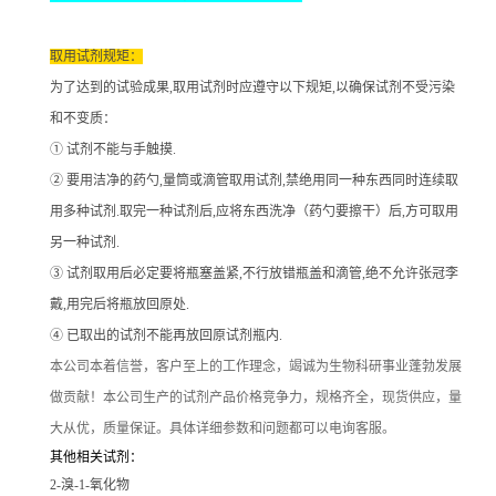
取用试剂规矩：
为了达到的试验成果
,取用试剂时应遵守以下规矩,以确保试剂不受污染
和不变质：
① 试剂不能与手触摸.
② 要用洁净的药勺,量筒或滴管取用试剂,禁绝用同一种东西同时连续取
用多种试剂.取完一种试剂后,应将东西洗净（药勺要擦干）后,方可取用
另一种试剂.
③ 试剂取用后必定要将瓶塞盖紧,不行放错瓶盖和滴管,绝不允许张冠李
戴,用完后将瓶放回原处.
④ 已取出的试剂不能再放回原试剂瓶内.
本公司本着信誉
，客户至上的工作理念，竭诚为生物科研事业蓬勃发展
做贡献！本公司生产的试剂产品价格竞争力，规格齐全，现货供应，量
大从优，质量保证。具体详细参数和问题都可以电询客服。
其他相关试剂：
2-溴-1-氧化物