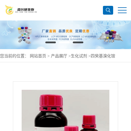
您当前的位置：
网站首页
>
产品展厅
>
生化试剂
>
四癸基溴化铵